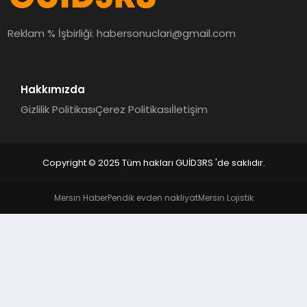
MAGAZIN
Reklam % İşbirliği:
habersonuclari@gmail.com
EĞITIM
Hakkımızda
Gizlilik Politikası
Çerez Politikası
İletişim
Copyright © 2025 Tüm hakları GUİD3RS 'de saklıdır.
Mersin Haber
Pendik evden nakliyat
Mersin Lojistik