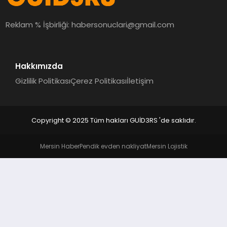
MAGAZIN
Reklam % İşbirliği:
habersonuclari@gmail.com
EĞITIM
Hakkımızda
Gizlilik Politikası
Çerez Politikası
İletişim
Copyright © 2025 Tüm hakları GUİD3RS 'de saklıdır.
Mersin Haber
Pendik evden nakliyat
Mersin Lojistik