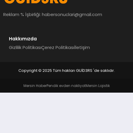
MAGAZIN
Reklam % İşbirliği:
habersonuclari@gmail.com
EĞITIM
Hakkımızda
Gizlilik Politikası
Çerez Politikası
İletişim
Copyright © 2025 Tüm hakları GUİD3RS 'de saklıdır.
Mersin Haber
Pendik evden nakliyat
Mersin Lojistik