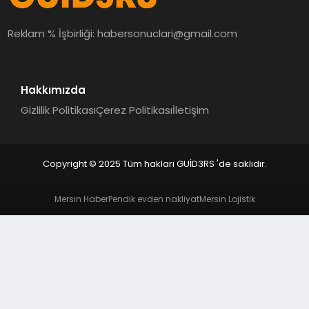
MAGAZIN
Reklam % İşbirliği:
habersonuclari@gmail.com
EĞITIM
Hakkımızda
Gizlilik Politikası
Çerez Politikası
İletişim
Copyright © 2025 Tüm hakları GUİD3RS 'de saklıdır.
Mersin Haber
Pendik evden nakliyat
Mersin Lojistik