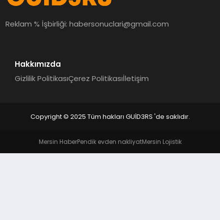
MAGAZIN
Reklam % İşbirliği:
habersonuclari@gmail.com
EĞITIM
Hakkımızda
Gizlilik Politikası
Çerez Politikası
İletişim
Copyright © 2025 Tüm hakları GUİD3RS 'de saklıdır.
Mersin Haber
Pendik evden nakliyat
Mersin Lojistik