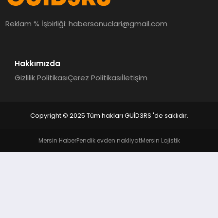
MAGAZIN
Reklam % İşbirliği:
habersonuclari@gmail.com
EĞITIM
Hakkımızda
Gizlilik Politikası
Çerez Politikası
İletişim
Copyright © 2025 Tüm hakları GUİD3RS 'de saklıdır.
Mersin Haber
Pendik evden nakliyat
Mersin Lojistik