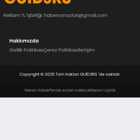
MAGAZIN
Reklam % İşbirliği:
habersonuclari@gmail.com
EĞITIM
Hakkımızda
Gizlilik Politikası
Çerez Politikası
İletişim
Copyright © 2025 Tüm hakları GUİD3RS 'de saklıdır.
Mersin Haber
Pendik evden nakliyat
Mersin Lojistik