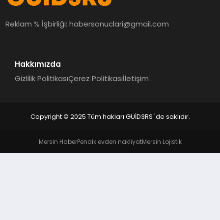
MAGAZIN
Reklam % İşbirliği:
habersonuclari@gmail.com
EĞITIM
Hakkımızda
Gizlilik Politikası
Çerez Politikası
İletişim
Copyright © 2025 Tüm hakları GUİD3RS 'de saklıdır.
Mersin Haber
Pendik evden nakliyat
Mersin Lojistik