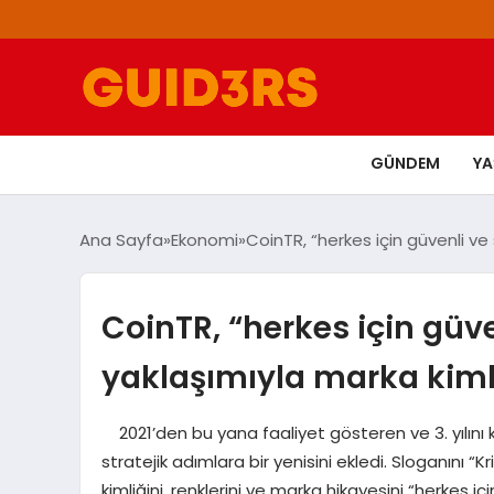
GÜNDEM
Y
Ana Sayfa
Ekonomi
CoinTR, “herkes için güvenli ve 
CoinTR, “herkes için güve
yaklaşımıyla marka kimli
2021’den bu yana faaliyet gösteren ve 3. yılını k
stratejik adımlara bir yenisini ekledi. Sloganını 
kimliğini, renklerini ve marka hikayesini “herkes i