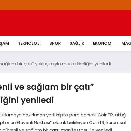
AŞAM
TEKNOLOJI
SPOR
SAĞLIK
EKONOMI
MAG
sağlam bir çatı” yaklaşımıyla marka kimliğini yeniledi
nli ve sağlam bir çatı”
ğini yeniledi
utlamaya hazırlanan yerli kripto para borsası CoinTR, attığı
“Kriptonun Güvenli Noktası” olarak belirleyen CoinTR, kurumsal
çin güvenli ve sağlam bir çatı” manifestosu ile yeniledi.