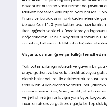
beklentiler artarken varlık hizmet sağlayıcıları d
faaliyet gösteren yerli kripto para borsası Coi
Finans ve bürokrasinin farklı kademelerinde görev
borsası CoinTR, 3. yılını kutlamaya hazırlanırken
ilkesi ışığında yeniledi. Güncellemeyle logosun
değerlendiren CoinTR, sloganını “Kriptonun Güven
dürüstlük, kullanıcı odaklılık gibi değerler etraf
Vizyonu, uzmanl
ığı ve ş
effafl
ığı
temsil eden 
Türk yatırımcılar için istikrarlı ve güvenli bir ç
araya getiren ve bu yolla sürekli büyüyüp geliş
olarak belirlendi. Yeşilin etkileyici bir tonunu t
CoinTR’nin kullanıcılarına yaptıkları her yatırımı
güvence veriyorken; Nova, yenilikçilik ruhunu ve
ve şeffaf iletişim anlayışını yansıtıyor. Logodaki
insanları bir araya getirerek güçlü bir topluluk 