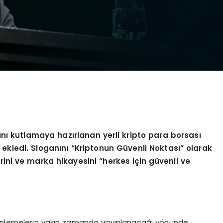
ı
n
ı
kutlamaya haz
ı
rlanan yerli kripto para borsas
ı
i ekledi. Slogan
ı
n
ı “
Kriptonun G
ü
venli Noktas
ı”
olarak
lerini ve marka hikayesini
“
herkes i
ç
in g
ü
venli ve
zenlemelerin yakın zamanda yayınlanacağı yönünde