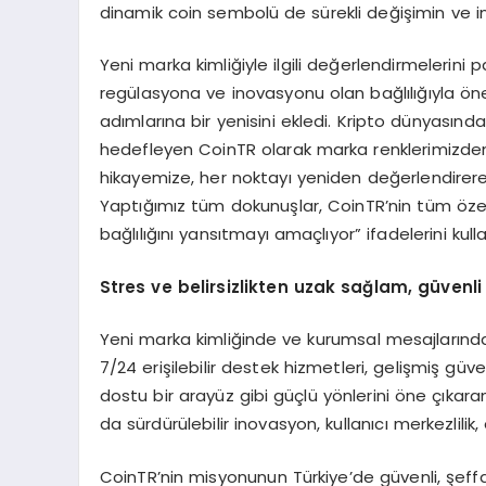
dinamik coin sembolü de sürekli değişimin ve in
Yeni marka kimliğiyle ilgili değerlendirmelerini
regülasyona ve inovasyonu olan bağlılığıyla öne 
adımlarına bir yenisini ekledi. Kripto dünyası
hedefleyen CoinTR olarak marka renklerimizden
hikayemize, her noktayı yeniden değerlendirere
Yaptığımız tüm dokunuşlar, CoinTR’nin tüm özelli
bağlılığını yansıtmayı amaçlıyor” ifadelerini kulla
Stres ve belirsizlikten uzak sa
ğ
lam, g
ü
venl
Yeni marka kimliğinde ve kurumsal mesajlarında 
7/24 erişilebilir destek hizmetleri, gelişmiş güvenl
dostu bir arayüz gibi güçlü yönlerini öne çıkara
da sürdürülebilir inovasyon, kullanıcı merkezlilik, e
CoinTR’nin misyonunun Türkiye’de güvenli, şeffaf