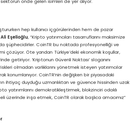
 sektörün önde gelen isimleri de yer alıyor.
uştururken hep kullanıcı içgörülerinden hem de pazar
Ali E
ş
elio
ğ
lu
, “Kripto yatırımcıları tasarruflarını maksimize
a şüphecidirler. CoinTR bu noktada profesyonelliği ve
i çözüyor. Öte yandan Türkiye’deki ekonomik koşullar,
rinde getiriyor. ‘Kriptonun Güvenli Noktası’ sloganını
k riskleri olmadan varlıklarını yönetmek isteyen yatırımcılar
olarak konumlanıyor. CoinTR’nin değişken bir piyasadaki
ıcıların ihtiyaç duyduğu uzmanlıktan ve güvence hissinden uzak
pto yatırımlarını demokratikleştirmek, blokzinciri odaklı
eli üzerinde inşa etmek, CoinTR olarak başlıca amacımız”
r