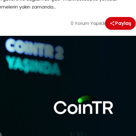
lemelerin yakın zamanda…
0 Yorum Yapıldı
Paylaş