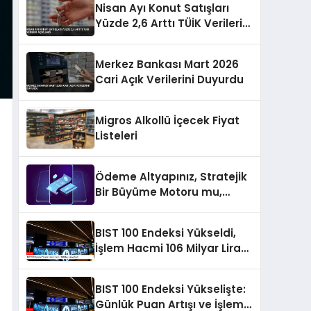
Nisan Ayı Konut Satışları
Yüzde 2,6 Arttı TÜİK Verileri
Açıklandı
Merkez Bankası Mart 2026
Cari Açık Verilerini Duyurdu
Migros Alkollü İçecek Fiyat
Listeleri
Ödeme Altyapınız, Stratejik
Bir Büyüme Motoru mu,
Yoksa Gizli Bir Verimsizlik
Merkezi mi?
BIST 100 Endeksi Yükseldi,
İşlem Hacmi 106 Milyar Lirayı
Geçti
BIST 100 Endeksi Yükselişte:
Günlük Puan Artışı ve İşlem