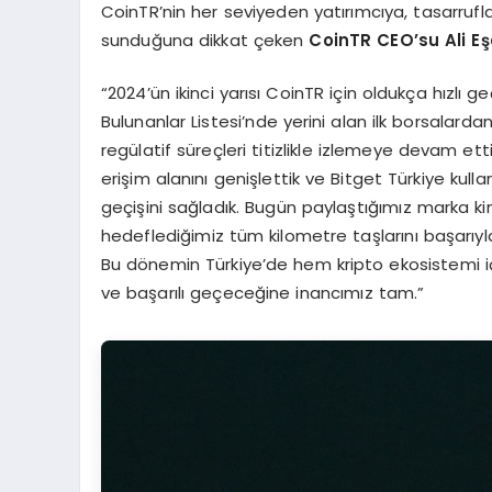
CoinTR’nin her seviyeden yatırımcıya, tasarrufl
sunduğuna dikkat çeken
CoinTR CEO’su Ali E
ş
“2024’ün ikinci yarısı CoinTR için oldukça hızlı 
Bulunanlar Listesi’nde yerini alan ilk borsalar
regülatif süreçleri titizlikle izlemeye devam ett
erişim alanını genişlettik ve Bitget Türkiye kull
geçişini sağladık. Bugün paylaştığımız marka ki
hedeflediğimiz tüm kilometre taşlarını başarıy
Bu dönemin Türkiye’de hem kripto ekosistemi içi
ve başarılı geçeceğine inancımız tam.”