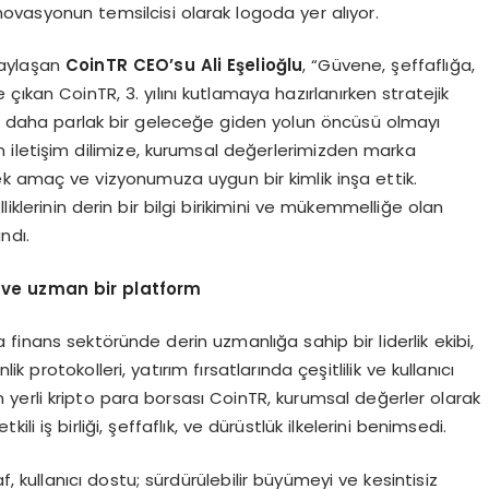
ovasyonun temsilcisi olarak logoda yer alıyor.
 paylaşan
CoinTR CEO’
su Ali E
ş
elio
ğ
lu
, “Güvene, şeffaflığa,
çıkan CoinTR, 3. yılını kutlamaya hazırlanırken stratejik
nda daha parlak bir geleceğe giden yolun öncüsü olmayı
 iletişim dilimize, kurumsal değerlerimizden marka
k amaç ve vizyonumuza uygun bir kimlik inşa ettik.
klerinin derin bir bilgi birikimini ve mükemmelliğe olan
ndı.
i ve uzman bir platform
finans sektöründe derin uzmanlığa sahip bir liderlik ekibi,
ik protokolleri, yatırım fırsatlarında çeşitlilik ve kullanıcı
n yerli kripto para borsası CoinTR, kurumsal değerler olarak
tkili iş birliği, şeffaflık, ve dürüstlük ilkelerini benimsedi.
, kullanıcı dostu; sürdürülebilir büyümeyi ve kesintisiz