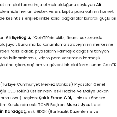
 yatırım platformu inşa etmek olduğunu söyleyen
Ali
iplerimizle her an destek veren, kripto para yatırım hizmet
 kesintisiz erişilebilirlikle kalıcı bağlantılar kurarak güçlü bir
ren
Ali E
ş
elio
ğ
lu,
“CoinTR’nin ekibi, finans sektöründe
 oluşuyor. Bunu marka konumlama stratejimizin merkezine
erden farklı olarak, piyasaların karmaşık doğasını tanıyan
de kullanıcılarımız, kripto para yatırımının karmaşık
ıyla öne çıkan, sağlam ve güvenli bir platform sunan CoinTR
(Türkiye Cumhuriyet Merkez Bankası) Piyasalar Genel
ğ
lu
CEO rolünü üstlenirken, eski Hazine ve Maliye Bakan
gorta Fonu) Başkanı
Ş
akir Ercan G
ü
l,
CoinTR Yönetim
etim Kurulu’nda eski TCMB Başkanı
Murat Uysal
, eski
in Karaa
ğ
a
ç
, eski BDDK (Bankacılık Düzenleme ve