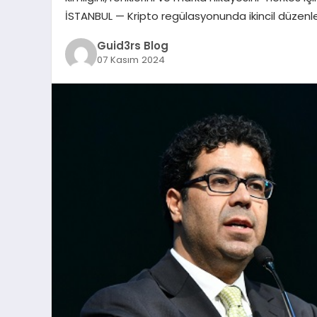
İSTANBUL — Kripto regülasyonunda ikincil düzen
Guid3rs Blog
07 Kasım 2024