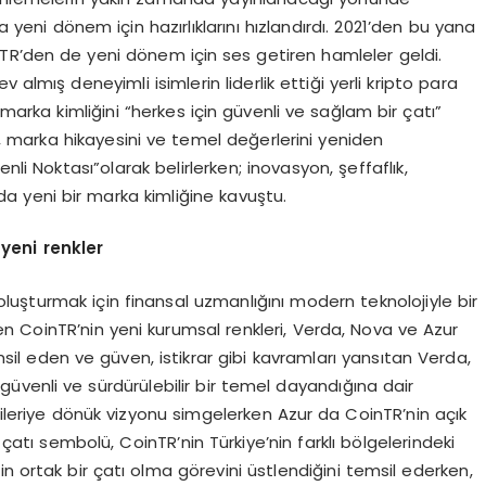
a yeni dönem için hazırlıklarını hızlandırdı. 2021’den bu yana
nTR’den de yeni dönem için ses getiren hamleler geldi.
 almış deneyimli isimlerin liderlik ettiği yerli kripto para
 marka kimliğini “herkes için güvenli ve sağlam bir çatı”
u, marka hikayesini ve temel değerlerini yeniden
li Noktası”olarak belirlerken; inovasyon, şeffaflık,
ında yeni bir marka kimliğine kavuştu.
yeni renkler
atı oluşturmak için finansal uzmanlığını modern teknolojiyle bir
en CoinTR’nin yeni kurumsal renkleri, Verda, Nova ve Azur
emsil eden ve güven, istikrar gibi kavramları yansıtan Verda,
n güvenli ve sürdürülebilir bir temel dayandığına dair
 ileriye dönük vizyonu simgelerken Azur da CoinTR’nin açık
 çatı sembolü, CoinTR’nin Türkiye’nin farklı bölgelerindeki
için ortak bir çatı olma görevini üstlendiğini temsil ederken,