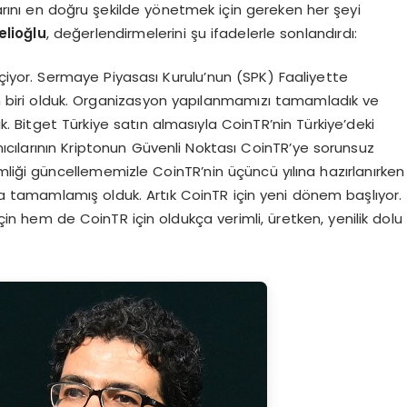
arını en doğru şekilde yönetmek için gereken her şeyi
elio
ğ
lu
, değerlendirmelerini şu ifadelerle sonlandırdı:
geçiyor. Sermaye Piyasası Kurulu’nun (SPK) Faaliyette
dan biri olduk. Organizasyon yapılanmamızı tamamladık ve
ik. Bitget Türkiye satın almasıyla CoinTR’nin Türkiye’deki
anıcılarının Kriptonun Güvenli Noktası CoinTR’ye sorunsuz
mliği güncellememizle CoinTR’nin üçüncü yılına hazırlanırken
la tamamlamış olduk. Artık CoinTR için yeni dönem başlıyor.
n hem de CoinTR için oldukça verimli, üretken, yenilik dolu