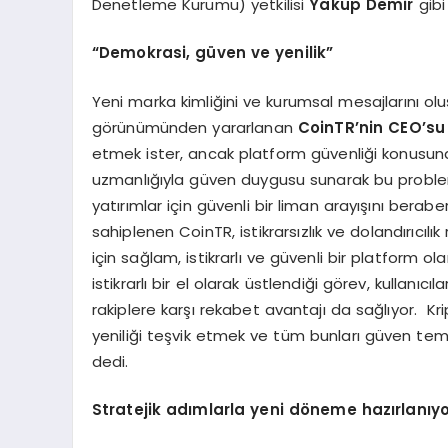
Denetleme Kurumu) yetkilisi
Yakup Demir
gibi
“
Demokrasi, g
ü
ven ve yenilik
”
Yeni marka kimliğini ve kurumsal mesajlarını ol
görünümünden yararlanan
CoinTR’nin CEO’su 
etmek ister, ancak platform güvenliği konusund
uzmanlığıyla güven duygusu sunarak bu problem
yatırımlar için güvenli bir liman arayışını berabe
sahiplenen CoinTR, istikrarsızlık ve dolandırıcılı
için sağlam, istikrarlı ve güvenli bir platform 
istikrarlı bir el olarak üstlendiği görev, kullan
rakiplere karşı rekabet avantajı da sağlıyor. Kri
yeniliği teşvik etmek ve tüm bunları güven tem
dedi.
Stratejik ad
ı
mlarla yeni d
ö
neme haz
ı
rlan
ı
yo