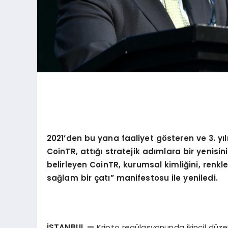
2021’
den bu yana faaliyet g
ö
steren ve 3. y
ı
l
CoinTR, attığı
stratejik ad
ı
mlara bir yenisin
belirleyen CoinTR, kurumsal kimli
ğ
ini, renk
sa
ğ
lam bir
ç
at
ı”
manifestosu ile yeniledi.
İ
STANBUL
—
Kripto regülasyonunda ikincil dü