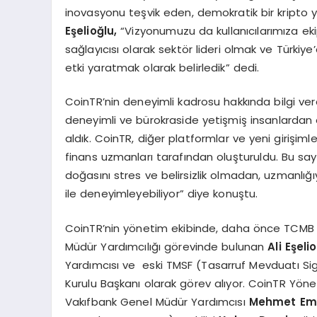
inovasyonu teşvik eden, demokratik bir kripto
E
ş
elio
ğ
lu,
“Vizyonumuzu da kullanıcılarımıza ek
sağlayıcısı olarak sektör lideri olmak ve Türkiye’de
etki yaratmak olarak belirledik” dedi.
CoinTR’nin deneyimli kadrosu hakkında bilgi ve
deneyimli ve bürokraside yetişmiş insanlardan
aldık. CoinTR, diğer platformlar ve yeni girişiml
finans uzmanları tarafından oluşturuldu. Bu saye
doğasını stres ve belirsizlik olmadan, uzmanlığ
ile deneyimleyebiliyor” diye konuştu.
CoinTR’nin yönetim ekibinde, daha önce TCMB 
Müdür Yardımcılığı görevinde bulunan
Ali E
ş
elio
Yardımcısı ve eski TMSF (Tasarruf Mevduatı Si
Kurulu Başkanı olarak görev alıyor. CoinTR Yön
Vakıfbank Genel Müdür Yardımcısı
Mehmet Em