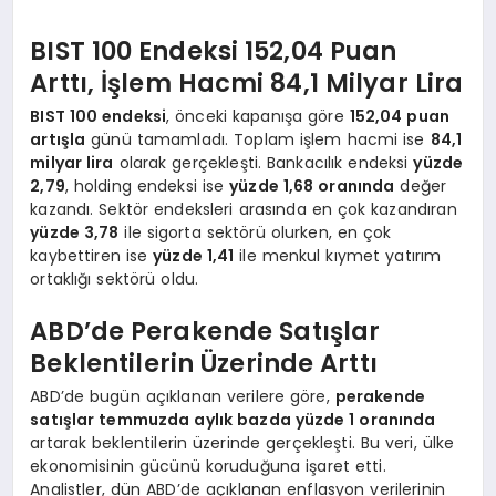
BIST 100 Endeksi 152,04 Puan
Arttı, İşlem Hacmi 84,1 Milyar Lira
BIST 100 endeksi
, önceki kapanışa göre
152,04 puan
artışla
günü tamamladı. Toplam işlem hacmi ise
84,1
milyar lira
olarak gerçekleşti. Bankacılık endeksi
yüzde
2,79
, holding endeksi ise
yüzde 1,68 oranında
değer
kazandı. Sektör endeksleri arasında en çok kazandıran
yüzde 3,78
ile sigorta sektörü olurken, en çok
kaybettiren ise
yüzde 1,41
ile menkul kıymet yatırım
ortaklığı sektörü oldu.
ABD’de Perakende Satışlar
Beklentilerin Üzerinde Arttı
ABD’de bugün açıklanan verilere göre,
perakende
satışlar temmuzda aylık bazda yüzde 1 oranında
artarak beklentilerin üzerinde gerçekleşti. Bu veri, ülke
ekonomisinin gücünü koruduğuna işaret etti.
Analistler, dün ABD’de açıklanan enflasyon verilerinin