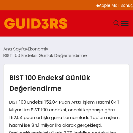
Apple Mali Sonuçlarını 
GÜNDEM
Ana Sayfa
Ekonomi
BIST 100 Endeksi Günlük Değerlendirme
YAŞAM
TEKNOLOJI
BIST 100 Endeksi Günlük
Değerlendirme
SPOR
BIST 100 Endeksi 152,04 Puan Arttı, İşlem Hacmi 84,1
SAĞLIK
Milyar Lira BIST 100 endeksi, önceki kapanışa göre
152,04 puan artışla günü tamamladı. Toplam işlem
EKONOMI
hacmi ise 84,1 milyar lira olarak gerçekleşti.
Bankacılık endeksi yüzde 2,79, holding endeksi ise