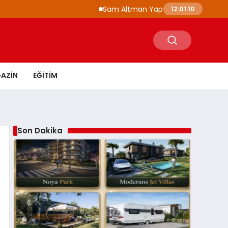
Sam Altman Yapay Zeka Gelişiminde Fren Ç
12:01:11
AZIN
EĞITIM
Son Dakika