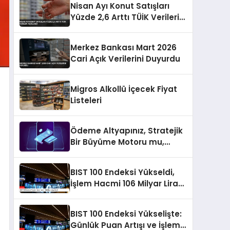
Nisan Ayı Konut Satışları
Yüzde 2,6 Arttı TÜİK Verileri
Açıklandı
Merkez Bankası Mart 2026
Cari Açık Verilerini Duyurdu
Migros Alkollü İçecek Fiyat
Listeleri
Ödeme Altyapınız, Stratejik
Bir Büyüme Motoru mu,
Yoksa Gizli Bir Verimsizlik
Merkezi mi?
BIST 100 Endeksi Yükseldi,
İşlem Hacmi 106 Milyar Lirayı
Geçti
BIST 100 Endeksi Yükselişte:
Günlük Puan Artışı ve İşlem