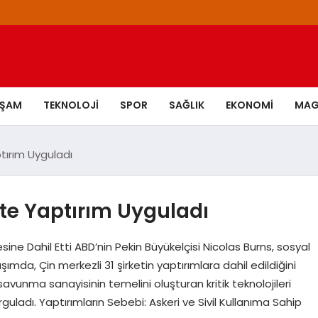
AŞAM
TEKNOLOJI
SPOR
SAĞLIK
EKONOMI
MAG
ptırım Uyguladı
ete Yaptırım Uyguladı
stesine Dahil Etti ABD’nin Pekin Büyükelçisi Nicolas Burns, sosyal
da, Çin merkezli 31 şirketin yaptırımlara dahil edildiğini
savunma sanayisinin temelini oluşturan kritik teknolojileri
guladı. Yaptırımların Sebebi: Askeri ve Sivil Kullanıma Sahip