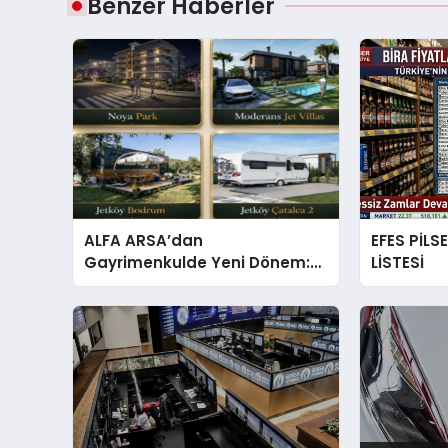
Benzer Haberler
ALFA ARSA’dan
EFES PİLS
Gayrimenkulde Yeni Dönem:
LİSTESİ
Premium Yaşam ve Yatırım
Fırsatları Bir Arada