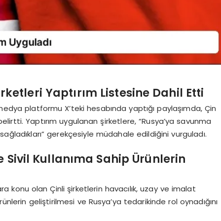
irketleri Yaptırım Listesine Dahil Etti
l medya platformu X’teki hesabında yaptığı paylaşımda, Çin
i belirtti. Yaptırım uygulanan şirketlere, “Rusya’ya savunma
i sağladıkları” gerekçesiyle müdahale edildiğini vurguladı.
e Sivil Kullanıma Sahip Ürünlerin
ra konu olan Çinli şirketlerin havacılık, uzay ve imalat
ünlerin geliştirilmesi ve Rusya’ya tedarikinde rol oynadığını