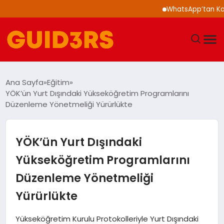
WhatsApp’tan Kalabalık
GÜNDEM
Ana Sayfa
Eğitim
YÖK’ün Yurt Dışındaki Yükseköğretim Programlarını
YAŞAM
Düzenleme Yönetmeliği Yürürlükte
TEKNOLOJI
YÖK’ün Yurt Dışındaki
SPOR
Yükseköğretim Programlarını
Düzenleme Yönetmeliği
SAĞLIK
Yürürlükte
EKONOMI
Yükseköğretim Kurulu Protokolleriyle Yurt Dışındaki