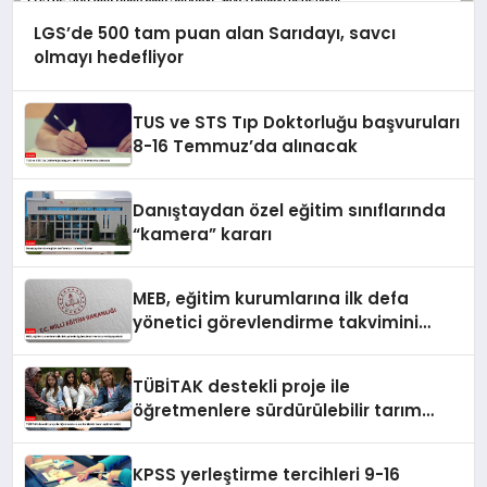
LGS’de 500 tam puan alan Sarıdayı, savcı
olmayı hedefliyor
TUS ve STS Tıp Doktorluğu başvuruları
8-16 Temmuz’da alınacak
Danıştaydan özel eğitim sınıflarında
“kamera” kararı
MEB, eğitim kurumlarına ilk defa
yönetici görevlendirme takvimini
yayımladı
TÜBİTAK destekli proje ile
öğretmenlere sürdürülebilir tarım
eğitimi verildi
KPSS yerleştirme tercihleri 9-16