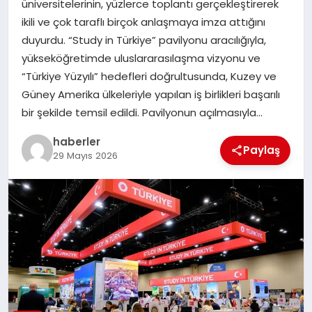
üniversitelerinin, yüzlerce toplantı gerçekleştirerek
MAGAZIN
ikili ve çok taraflı birçok anlaşmaya imza attığını
duyurdu. “Study in Türkiye” pavilyonu aracılığıyla,
EĞITIM
yükseköğretimde uluslararasılaşma vizyonu ve
“Türkiye Yüzyılı” hedefleri doğrultusunda, Kuzey ve
Güney Amerika ülkeleriyle yapılan iş birlikleri başarılı
bir şekilde temsil edildi. Pavilyonun açılmasıyla…
haberler
Paylaş
29 Mayıs 2026