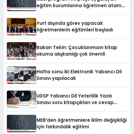
eğitim kurumlarına öğretmen atama
sonuçları açıklandı
Yurt dışında görev yapacak
öğretmenlerin eğitimleri başladı
Bakan Tekin: Çocuklarımızın kitap
okuma alışkanlığı çok önemli
Hafta sonu iki Elektronik Yabancı Dil
Sınavı yapılacak
UDSP Yabancı Dil Yeterlilik Yazılı
Sınavı soru kitapçıkları ve cevap
anahtarları yayımlandı
MEB’den öğretmenlere iklim değişikliği
için farkındalık eğitimi