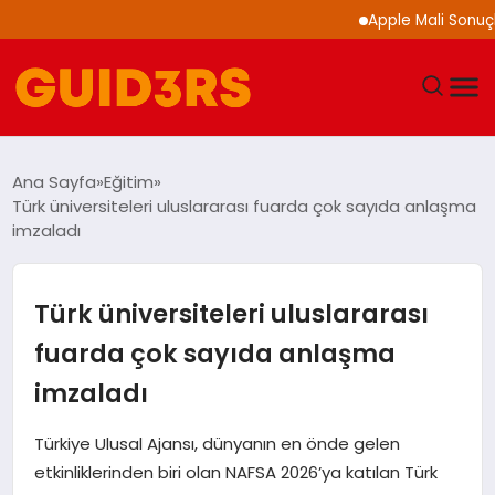
Apple Mali Sonuçlarını
GÜNDEM
Ana Sayfa
Eğitim
Türk üniversiteleri uluslararası fuarda çok sayıda anlaşma
YAŞAM
imzaladı
TEKNOLOJI
Türk üniversiteleri uluslararası
SPOR
fuarda çok sayıda anlaşma
imzaladı
SAĞLIK
Türkiye Ulusal Ajansı, dünyanın en önde gelen
EKONOMI
etkinliklerinden biri olan NAFSA 2026’ya katılan Türk