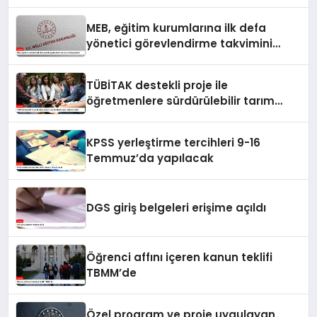
MEB, eğitim kurumlarına ilk defa
yönetici görevlendirme takvimini
yayımladı
TÜBİTAK destekli proje ile
öğretmenlere sürdürülebilir tarım
eğitimi verildi
KPSS yerleştirme tercihleri 9-16
Temmuz’da yapılacak
DGS giriş belgeleri erişime açıldı
Öğrenci affını içeren kanun teklifi
TBMM’de
Özel program ve proje uygulayan