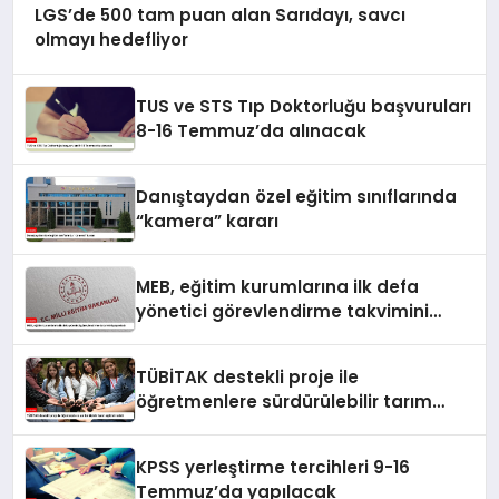
LGS’de 500 tam puan alan Sarıdayı, savcı
olmayı hedefliyor
TUS ve STS Tıp Doktorluğu başvuruları
8-16 Temmuz’da alınacak
Danıştaydan özel eğitim sınıflarında
“kamera” kararı
MEB, eğitim kurumlarına ilk defa
yönetici görevlendirme takvimini
yayımladı
TÜBİTAK destekli proje ile
öğretmenlere sürdürülebilir tarım
eğitimi verildi
KPSS yerleştirme tercihleri 9-16
Temmuz’da yapılacak