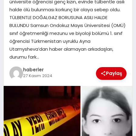
üniversite öğrencisi genç kızın, evinde tülbentle asılı
MAGAZIN
halde ölü bulunması korkunç bir olaya sebep oldu.
TÜLBENTLE DOĞALGAZ BORUSUNA ASILI HALDE
EĞITIM
BULUNDU Samsun Ondokuz Mayıs Üniversitesi (OMÜ)
sınıf öğretmenliği mezunu ve biyoloji bölümü 1. sınıf
öğrencisi Türkmenistan uyruklu Ayna
Utamysheva’dan haber alamayan arkadaşları,
durumu fark…
haberler
Paylaş
27 Kasım 2024