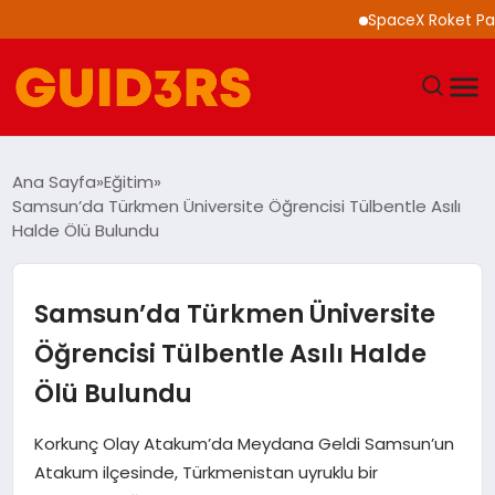
SpaceX Roket Parçası 
GÜNDEM
Ana Sayfa
Eğitim
Samsun’da Türkmen Üniversite Öğrencisi Tülbentle Asılı
YAŞAM
Halde Ölü Bulundu
TEKNOLOJI
Samsun’da Türkmen Üniversite
SPOR
Öğrencisi Tülbentle Asılı Halde
Ölü Bulundu
SAĞLIK
Korkunç Olay Atakum’da Meydana Geldi Samsun’un
EKONOMI
Atakum ilçesinde, Türkmenistan uyruklu bir