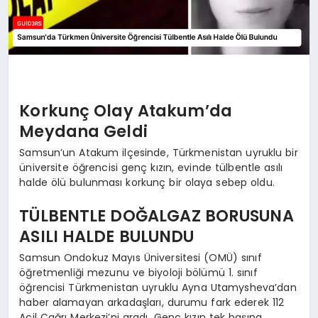
Korkunç Olay Atakum’da
Meydana Geldi
Samsun’un Atakum ilçesinde, Türkmenistan uyruklu bir
üniversite öğrencisi genç kızın, evinde tülbentle asılı
halde ölü bulunması korkunç bir olaya sebep oldu.
TÜLBENTLE DOĞALGAZ BORUSUNA
ASILI HALDE BULUNDU
Samsun Ondokuz Mayıs Üniversitesi (OMÜ) sınıf
öğretmenliği mezunu ve biyoloji bölümü 1. sınıf
öğrencisi Türkmenistan uyruklu Ayna Utamysheva’dan
haber alamayan arkadaşları, durumu fark ederek 112
Acil Çağrı Merkezi’ni aradı. Genç kızın tek başına