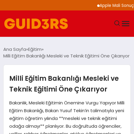
Apple Mali Sonuçlarını 
GÜNDEM
Ana Sayfa
Eğitim
Milli Eğitim Bakanlığı Mesleki ve Teknik Eğitimi Öne Çıkarıyor
YAŞAM
TEKNOLOJI
Milli Eğitim Bakanlığı Mesleki ve
Teknik Eğitimi Öne Çıkarıyor
SPOR
Bakanlık, Mesleki Eğitimin Önemine Vurgu Yapıyor Milli
SAĞLIK
Eğitim Bakanlığı, Bakan Yusuf Tekin’in talimatıyla yeni
eğitim öğretim yılında **mesleki ve teknik eğitimi
EKONOMI
odağa almayı** planlıyor. Bu doğrultuda öğrenciler,
veliler, rehber öğretmenler, atölye öğretmenleri ve