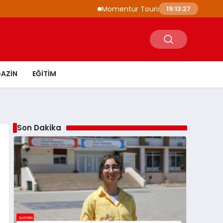
Momentur Tourism & Travel, Dubai Turizm
19:13:28
AZIN
EĞITIM
Son Dakika