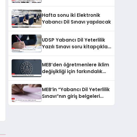
önemli
Hafta sonu iki Elektronik
Yabancı Dil Sınavı yapılacak
UDSP Yabancı Dil Yeterlilik
Yazılı Sınavı soru kitapçıkları
ve cevap anahtarları
yayımlandı
MEB’den öğretmenlere iklim
değişikliği için farkındalık
eğitimi
MEB’in “Yabancı Dil Yeterlilik
Sınavı”nın giriş belgeleri
erişime açıldı