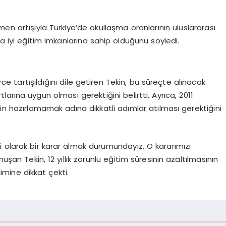
en artışıyla Türkiye’de okullaşma oranlarının uluslararası
ha iyi eğitim imkanlarına sahip olduğunu söyledi.
erce tartışıldığını dile getiren Tekin, bu süreçte alınacak
tlarına uygun olması gerektiğini belirtti. Ayrıca, 2011
 hazırlamamak adına dikkatli adımlar atılması gerektiğini
 olarak bir karar almak durumundayız. O kararımızı
uşan Tekin, 12 yıllık zorunlu eğitim süresinin azaltılmasının
mine dikkat çekti.