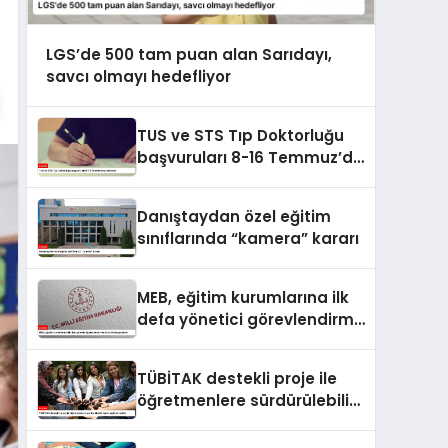
LGS’de 500 tam puan alan Sarıdayı,
savcı olmayı hedefliyor
TUS ve STS Tıp Doktorluğu
başvuruları 8-16 Temmuz’da
alınacak
Danıştaydan özel eğitim
sınıflarında “kamera” kararı
MEB, eğitim kurumlarına ilk
defa yönetici görevlendirme
takvimini yayımladı
TÜBİTAK destekli proje ile
öğretmenlere sürdürülebilir
tarım eğitimi verildi