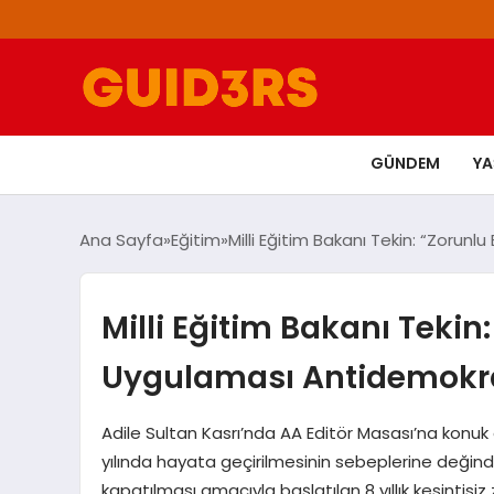
GÜNDEM
Y
Ana Sayfa
Eğitim
Milli Eğitim Bakanı Tekin: “Zoru
Milli Eğitim Bakanı Teki
Uygulaması Antidemokra
Adile Sultan Kasrı’nda AA Editör Masası’na konuk 
yılında hayata geçirilmesinin sebeplerine değindi
kapatılması amacıyla başlatılan 8 yıllık kesintis