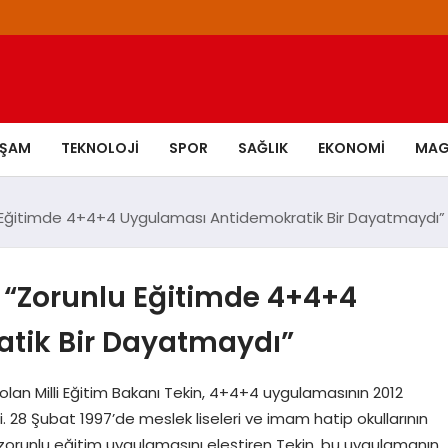
AŞAM
TEKNOLOJI
SPOR
SAĞLIK
EKONOMI
MAG
nlu Eğitimde 4+4+4 Uygulaması Antidemokratik Bir Dayatmaydı”
n: “Zorunlu Eğitimde 4+4+4
tik Bir Dayatmaydı”
olan Milli Eğitim Bakanı Tekin, 4+4+4 uygulamasının 2012
. 28 Şubat 1997’de meslek liseleri ve imam hatip okullarının
iz zorunlu eğitim uygulamasını eleştiren Tekin, bu uygulamanın