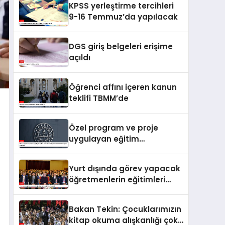
KPSS yerleştirme tercihleri
9-16 Temmuz’da yapılacak
DGS giriş belgeleri erişime
açıldı
Öğrenci affını içeren kanun
teklifi TBMM’de
Özel program ve proje
uygulayan eğitim
kurumlarına öğretmen
atama sonuçları açıklandı
Yurt dışında görev yapacak
öğretmenlerin eğitimleri
başladı
Bakan Tekin: Çocuklarımızın
kitap okuma alışkanlığı çok