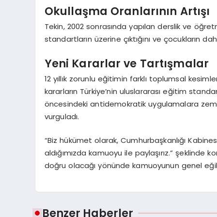
Okullaşma Oranlarının Artışı
Tekin, 2002 sonrasında yapılan derslik ve öğretm
standartların üzerine çıktığını ve çocukların da
Yeni Kararlar ve Tartışmalar
12 yıllık zorunlu eğitimin farklı toplumsal kesiml
kararların Türkiye’nin uluslararası eğitim standar
öncesindeki antidemokratik uygulamalara zemin
vurguladı.
“Biz hükümet olarak, Cumhurbaşkanlığı Kabinesi
aldığımızda kamuoyu ile paylaşırız.” şeklinde kon
doğru olacağı yönünde kamuoyunun genel eğili
Benzer Haberler