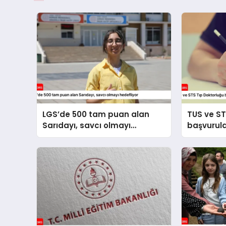
LGS’de 500 tam puan alan
TUS ve ST
Sarıdayı, savcı olmayı
başvurul
hedefliyor
alınacak