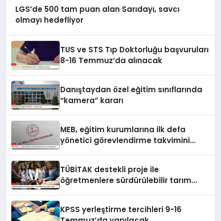
LGS’de 500 tam puan alan Sarıdayı, savcı
olmayı hedefliyor
TUS ve STS Tıp Doktorluğu başvuruları
8-16 Temmuz’da alınacak
Danıştaydan özel eğitim sınıflarında
“kamera” kararı
MEB, eğitim kurumlarına ilk defa
yönetici görevlendirme takvimini
yayımladı
TÜBİTAK destekli proje ile
öğretmenlere sürdürülebilir tarım
eğitimi verildi
KPSS yerleştirme tercihleri 9-16
Temmuz’da yapılacak