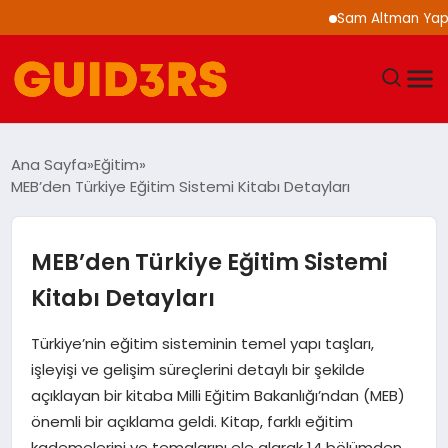
Sam Altman Yapay Zek
GÜNDEM
Ana Sayfa
Eğitim
MEB’den Türkiye Eğitim Sistemi Kitabı Detayları
YAŞAM
TEKNOLOJI
MEB’den Türkiye Eğitim Sistemi
Kitabı Detayları
SPOR
Türkiye’nin eğitim sisteminin temel yapı taşları,
SAĞLIK
işleyişi ve gelişim süreçlerini detaylı bir şekilde
açıklayan bir kitaba Milli Eğitim Bakanlığı’ndan (MEB)
EKONOMI
önemli bir açıklama geldi. Kitap, farklı eğitim
kademelerini ve temalarını ele alarak 14 bölümden