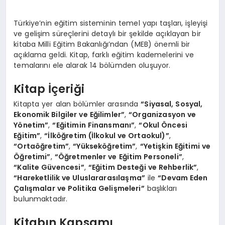
Türkiye’nin eğitim sisteminin temel yapı taşları, işleyişi
ve gelişim süreçlerini detaylı bir şekilde açıklayan bir
kitaba Milli Eğitim Bakanlığı’ndan (MEB) önemli bir
açıklama geldi. Kitap, farklı eğitim kademelerini ve
temalarını ele alarak 14 bölümden oluşuyor.
Kitap İçeriği
Kitapta yer alan bölümler arasında
“Siyasal, Sosyal,
Ekonomik Bilgiler ve Eğilimler”
,
“Organizasyon ve
Yönetim”
,
“Eğitimin Finansmanı”
,
“Okul Öncesi
Eğitim”
,
“İlköğretim (İlkokul ve Ortaokul)”
,
“Ortaöğretim”
,
“Yükseköğretim”
,
“Yetişkin Eğitimi ve
Öğretimi”
,
“Öğretmenler ve Eğitim Personeli”
,
“Kalite Güvencesi”
,
“Eğitim Desteği ve Rehberlik”
,
“Hareketlilik ve Uluslararasılaşma”
ile
“Devam Eden
Çalışmalar ve Politika Gelişmeleri”
başlıkları
bulunmaktadır.
Kitabın Kapsamı