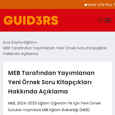
Honor X7e Plus Tanıtı
GÜNDEM
Ana Sayfa
Eğitim
MEB Tarafından Yayımlanan Yeni Örnek Soru Kitapçıkları
YAŞAM
Hakkında Açıklama
TEKNOLOJI
MEB Tarafından Yayımlanan
SPOR
Yeni Örnek Soru Kitapçıkları
Hakkında Açıklama
SAĞLIK
MEB, 2024-2025 Eğitim Öğretim Yılı İçin Yeni Örnek
EKONOMI
Soruları Yayımladı Milli Eğitim Bakanlığı (MEB)