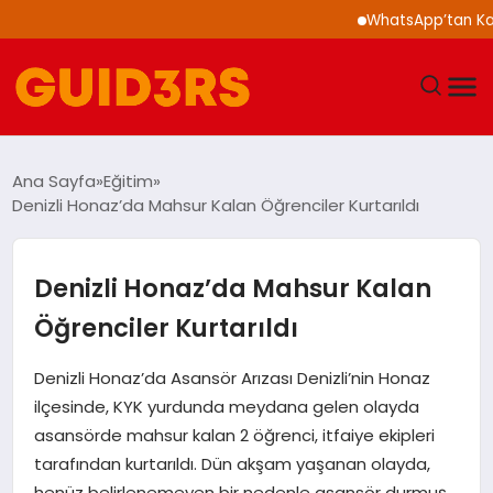
WhatsApp’tan Kalabalı
GÜNDEM
Ana Sayfa
Eğitim
Denizli Honaz’da Mahsur Kalan Öğrenciler Kurtarıldı
YAŞAM
TEKNOLOJI
Denizli Honaz’da Mahsur Kalan
Öğrenciler Kurtarıldı
SPOR
Denizli Honaz’da Asansör Arızası Denizli’nin Honaz
SAĞLIK
ilçesinde, KYK yurdunda meydana gelen olayda
asansörde mahsur kalan 2 öğrenci, itfaiye ekipleri
EKONOMI
tarafından kurtarıldı. Dün akşam yaşanan olayda,
henüz belirlenemeyen bir nedenle asansör durmuş