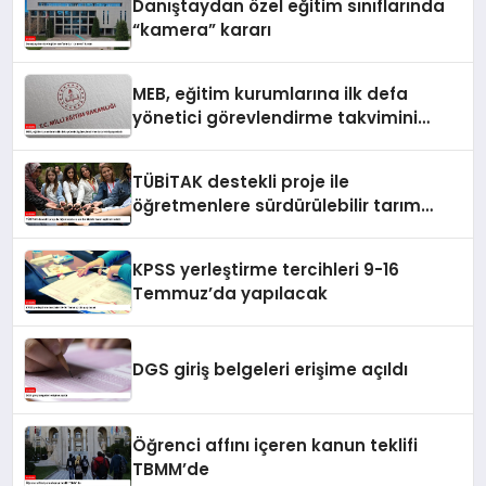
Danıştaydan özel eğitim sınıflarında
“kamera” kararı
MEB, eğitim kurumlarına ilk defa
yönetici görevlendirme takvimini
yayımladı
TÜBİTAK destekli proje ile
öğretmenlere sürdürülebilir tarım
eğitimi verildi
KPSS yerleştirme tercihleri 9-16
Temmuz’da yapılacak
DGS giriş belgeleri erişime açıldı
Öğrenci affını içeren kanun teklifi
TBMM’de