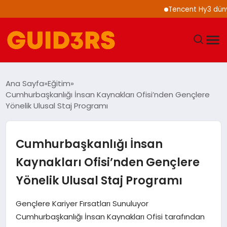
Tencent Hy3 dünya ge
GÜNDEM
Ana Sayfa
Eğitim
Cumhurbaşkanlığı İnsan Kaynakları Ofisi’nden Gençlere
YAŞAM
Yönelik Ulusal Staj Programı
TEKNOLOJI
Cumhurbaşkanlığı İnsan
SPOR
Kaynakları Ofisi’nden Gençlere
Yönelik Ulusal Staj Programı
SAĞLIK
Gençlere Kariyer Fırsatları Sunuluyor
EKONOMI
Cumhurbaşkanlığı İnsan Kaynakları Ofisi tarafından