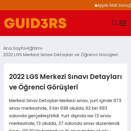
Apple Mali Sonuçlarını 
GÜNDEM
Ana Sayfa
Eğitim
2022 LGS Merkezi Sınavı Detayları ve Öğrenci Görüşleri
YAŞAM
TEKNOLOJI
2022 LGS Merkezi Sınavı Detayları
ve Öğrenci Görüşleri
SPOR
Merkezi Sınav Detayları Merkezi sınav, yurt içinde 973
SAĞLIK
sınav merkezinde, 3 bin 938 okulda, 62 bin 693
salonda gerçekleştirildi. Yurt dışında ise 13 sınav
EKONOMI
merkezinde, 13 okulda, 37 salonda sınav düzenlendi.
Sınav, 09.30’da başladı ve iki oturumdan oluştu.