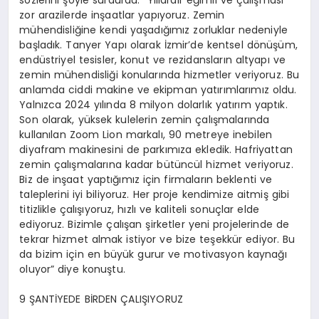
sözlerini şöyle sürdürdü: “Yıllardır eğimli ve çalışması
zor arazilerde inşaatlar yapıyoruz. Zemin
mühendisliğine kendi yaşadığımız zorluklar nedeniyle
başladık. Tanyer Yapı olarak İzmir’de kentsel dönüşüm,
endüstriyel tesisler, konut ve rezidansların altyapı ve
zemin mühendisliği konularında hizmetler veriyoruz. Bu
anlamda ciddi makine ve ekipman yatırımlarımız oldu.
Yalnızca 2024 yılında 8 milyon dolarlık yatırım yaptık.
Son olarak, yüksek kulelerin zemin çalışmalarında
kullanılan Zoom Lion markalı, 90 metreye inebilen
diyafram makinesini de parkımıza ekledik. Hafriyattan
zemin çalışmalarına kadar bütüncül hizmet veriyoruz.
Biz de inşaat yaptığımız için firmaların beklenti ve
taleplerini iyi biliyoruz. Her proje kendimize aitmiş gibi
titizlikle çalışıyoruz, hızlı ve kaliteli sonuçlar elde
ediyoruz. Bizimle çalışan şirketler yeni projelerinde de
tekrar hizmet almak istiyor ve bize teşekkür ediyor. Bu
da bizim için en büyük gurur ve motivasyon kaynağı
oluyor” diye konuştu.
9 ŞANTİYEDE BİRDEN ÇALIŞIYORUZ