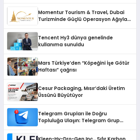
Momentur Tourism & Travel, Dubai
Turizminde Güçlü Operasyon Ağıyla
Fark Yaratıyor
Tencent Hy3 dünya genelinde
kullanıma sunuldu
Mars Türkiye’den “Köpeğini İşe Götür
Haftası” çağrısı
Cesur Packaging, Mısır’daki Üretim
Üssünü Büyütüyor
Telegram Grupları ile Doğru
Topluluğa Ulaşın: Telegram Grup
Arayanların İşini Kolaylaştıran Çözüm
Kleen-Hy-Dro-Gen Inc., Sıfır Karbon