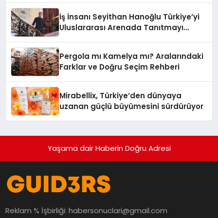
İş İnsanı Seyithan Hanoğlu Türkiye’yi
Uluslararası Arenada Tanıtmayı
Hedefliyor
Pergola mı Kamelya mı? Aralarındaki
Farklar ve Doğru Seçim Rehberi
Mirabellix, Türkiye’den dünyaya
uzanan güçlü büyümesini sürdürüyor
Yaşama dair Haberin Doğru Adresi
Reklam % İşbirliği:
habersonuclari@gmail.com