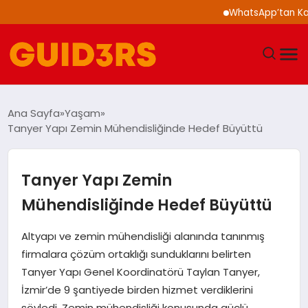
WhatsApp’tan Kalabalı
GÜNDEM
Ana Sayfa
Yaşam
Tanyer Yapı Zemin Mühendisliğinde Hedef Büyüttü
YAŞAM
TEKNOLOJI
Tanyer Yapı Zemin
Mühendisliğinde Hedef Büyüttü
SPOR
Altyapı ve zemin mühendisliği alanında tanınmış
SAĞLIK
firmalara çözüm ortaklığı sunduklarını belirten
Tanyer Yapı Genel Koordinatörü Taylan Tanyer,
EKONOMI
İzmir’de 9 şantiyede birden hizmet verdiklerini
söyledi. Zemin mühendisliği konusunda güçlü