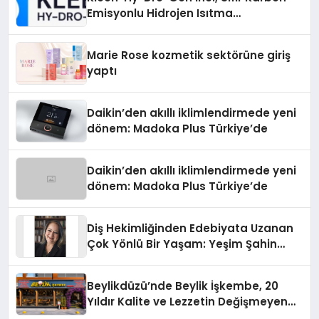
Emisyonlu Hidrojen Isıtma
Teknolojisinde ISO ve TSSA
Düzenleyici Onaylarını Aldı
Marie Rose kozmetik sektörüne giriş
yaptı
Daikin’den akıllı iklimlendirmede yeni
dönem: Madoka Plus Türkiye’de
Daikin’den akıllı iklimlendirmede yeni
dönem: Madoka Plus Türkiye’de
Diş Hekimliğinden Edebiyata Uzanan
Çok Yönlü Bir Yaşam: Yeşim Şahin
Yaman
Beylikdüzü’nde Beylik İşkembe, 20
Yıldır Kalite ve Lezzetin Değişmeyen
Adresi