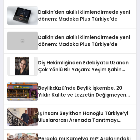
Daikin’den akıllı iklimlendirmede yeni
dönem: Madoka Plus Türkiye’de
Daikin’den akıllı iklimlendirmede yeni
dönem: Madoka Plus Türkiye’de
Diş Hekimliğinden Edebiyata Uzanan
Çok Yönlü Bir Yaşam: Yeşim Şahin
Yaman
Beylikdüzü’nde Beylik İşkembe, 20
Yıldır Kalite ve Lezzetin Değişmeyen
Adresi
İş İnsanı Seyithan Hanoğlu Türkiye’yi
Uluslararası Arenada Tanıtmayı
Hedefliyor
Pergola mı Kamelya mı? Aralarındaki