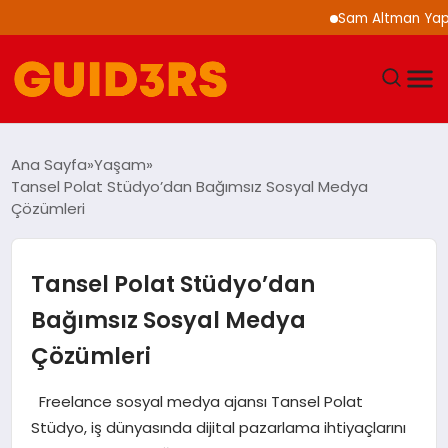
Sam Altman Yapay Zek
GÜNDEM
Ana Sayfa
Yaşam
Tansel Polat Stüdyo’dan Bağımsız Sosyal Medya
YAŞAM
Çözümleri
TEKNOLOJI
Tansel Polat Stüdyo’dan
SPOR
Bağımsız Sosyal Medya
Çözümleri
SAĞLIK
Freelance sosyal medya ajansı Tansel Polat
EKONOMI
Stüdyo, iş dünyasında dijital pazarlama ihtiyaçlarını