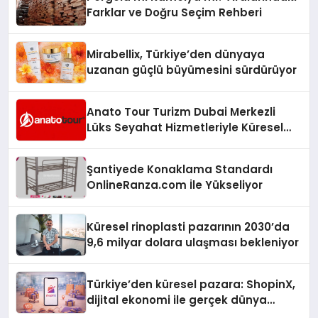
Farklar ve Doğru Seçim Rehberi
Mirabellix, Türkiye’den dünyaya
uzanan güçlü büyümesini sürdürüyor
Anato Tour Turizm Dubai Merkezli
Lüks Seyahat Hizmetleriyle Küresel
Turizmde Öne Çıkıyor
Şantiyede Konaklama Standardı
OnlineRanza.com İle Yükseliyor
Küresel rinoplasti pazarının 2030’da
9,6 milyar dolara ulaşması bekleniyor
Türkiye’den küresel pazara: ShopinX,
dijital ekonomi ile gerçek dünya
alışverişini bir araya getirmeyi