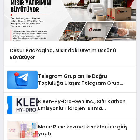
Cesur Packaging, Mısır’daki Üretim Üssünü
Büyütüyor
Telegram Grupları ile Doğru
Topluluğa Ulaşın: Telegram Grup
Arayanların İşini Kolaylaştıran Çözüm
Kleen-Hy-Dro-Gen Inc., Sıfır Karbon
Emisyonlu Hidrojen Isıtma
Teknolojisinde ISO ve TSSA
Düzenleyici Onaylarını Aldı
Marie Rose kozmetik sektörüne giriş
yaptı