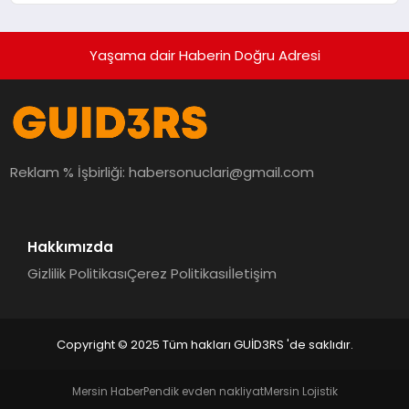
hedefliyor
Yaşama dair Haberin Doğru Adresi
Reklam % İşbirliği:
habersonuclari@gmail.com
Hakkımızda
Gizlilik Politikası
Çerez Politikası
İletişim
Copyright © 2025 Tüm hakları GUİD3RS 'de saklıdır.
Mersin Haber
Pendik evden nakliyat
Mersin Lojistik