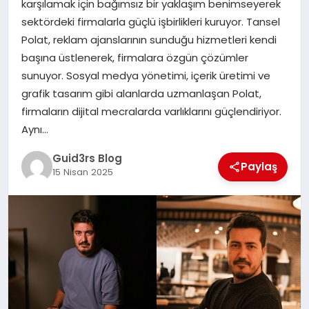
karşılamak için bağımsız bir yaklaşım benimseyerek
MAGAZIN
sektördeki firmalarla güçlü işbirlikleri kuruyor. Tansel
Polat, reklam ajanslarının sunduğu hizmetleri kendi
EĞITIM
başına üstlenerek, firmalara özgün çözümler
sunuyor. Sosyal medya yönetimi, içerik üretimi ve
grafik tasarım gibi alanlarda uzmanlaşan Polat,
firmaların dijital mecralarda varlıklarını güçlendiriyor.
Aynı…
Guid3rs Blog
Paylaş
15 Nisan 2025