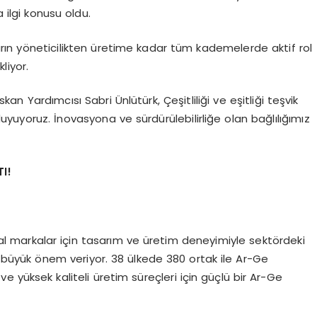
 ilgi konusu oldu.
nların yöneticilikten üretime kadar tüm kademelerde aktif rol
kliyor.
an Yardımcısı Sabri Ünlütürk, Çeşitliliği ve eşitliği teşvik
uyoruz. İnovasyona ve sürdürülebilirliğe olan bağlılığımız
I!
lobal markalar için tasarım ve üretim deneyimiyle sektördeki
e büyük önem veriyor. 38 ülkede 380 ortak ile Ar-Ge
r ve yüksek kaliteli üretim süreçleri için güçlü bir Ar-Ge