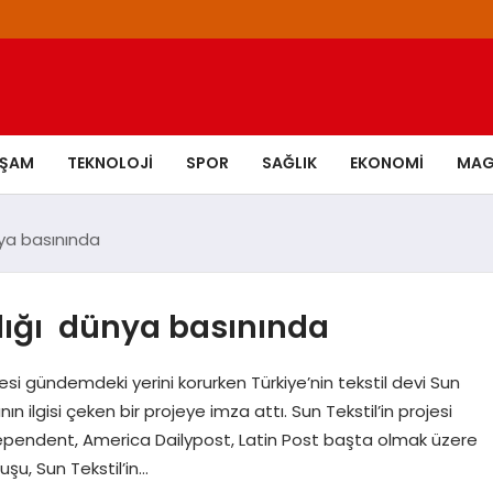
AŞAM
TEKNOLOJI
SPOR
SAĞLIK
EKONOMI
MAG
nya basınında
klığı dünya basınında
si gündemdeki yerini korurken Türkiye’nin tekstil devi Sun
nın ilgisi çeken bir projeye imza attı. Sun Tekstil’in projesi
endent, America Dailypost, Latin Post başta olmak üzere
şu, Sun Tekstil’in…