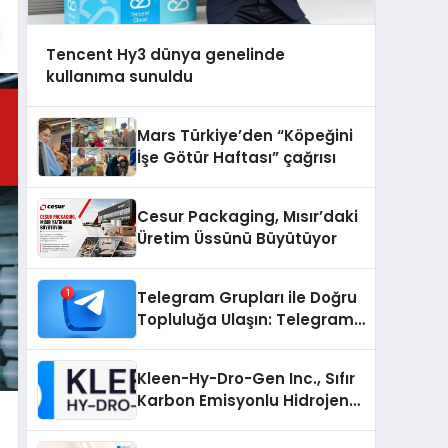
Tencent Hy3 dünya genelinde
kullanıma sunuldu
Mars Türkiye’den “Köpeğini
İşe Götür Haftası” çağrısı
Cesur Packaging, Mısır’daki
Üretim Üssünü Büyütüyor
Telegram Grupları ile Doğru
Topluluğa Ulaşın: Telegram
Grup Arayanların İşini
Kolaylaştıran Çözüm
Kleen-Hy-Dro-Gen Inc., Sıfır
Karbon Emisyonlu Hidrojen
Isıtma Teknolojisinde ISO ve
TSSA Düzenleyici Onaylarını