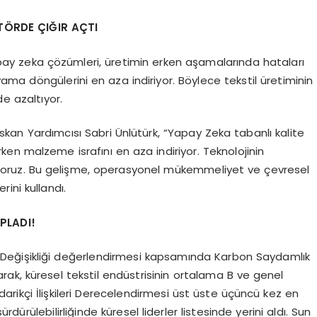
TÖRDE ÇIĞIR AÇTI
 yapay zeka çözümleri, üretimin erken aşamalarında hataları
ma döngülerini en aza indiriyor. Böylece tekstil üretiminin
de azaltıyor.
skan Yardımcısı Sabri Ünlütürk, “Yapay Zeka tabanlı kalite
rken malzeme israfını en aza indiriyor. Teknolojinin
nıyoruz. Bu gelişme, operasyonel mükemmeliyet ve çevresel
rini kullandı.
OPLADI!
klim Değişikliği değerlendirmesi kapsamında Karbon Saydamlık
larak, küresel tekstil endüstrisinin ortalama B ve genel
arikçi İlişkileri Derecelendirmesi üst üste üçüncü kez en
ürdürülebilirliğinde küresel liderler listesinde yerini aldı. Sun