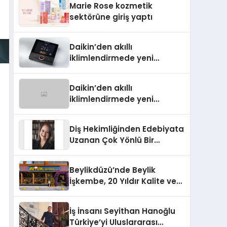
Marie Rose kozmetik
Aldı
sektörüne giriş yaptı
Daikin’den akıllı
iklimlendirmede yeni
dönem: Madoka Plus
Türkiye’de
Daikin’den akıllı
iklimlendirmede yeni
dönem: Madoka Plus
Türkiye’de
Diş Hekimliğinden Edebiyata
Uzanan Çok Yönlü Bir
Yaşam: Yeşim Şahin Yaman
Beylikdüzü’nde Beylik
İşkembe, 20 Yıldır Kalite ve
Lezzetin Değişmeyen Adresi
İş İnsanı Seyithan Hanoğlu
Türkiye’yi Uluslararası