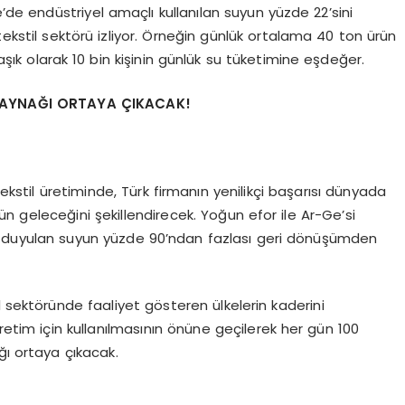
e’de endüstriyel amaçlı kullanılan suyun yüzde 22’sini
tekstil sektörü izliyor. Örneğin günlük ortalama 40 ton ürün
aşık olarak 10 bin kişinin günlük su tüketimine eşdeğer.
 KAYNAĞI ORTAYA ÇIKACAK!
tekstil üretiminde, Türk firmanın yenilikçi başarısı dünyada
ün geleceğini şekillendirecek. Yoğun efor ile Ar-Ge’si
aç duyulan suyun yüzde 90’ndan fazlası geri dönüşümden
l sektöründe faaliyet gösteren ülkelerin kaderini
retim için kullanılmasının önüne geçilerek her gün 100
ğı ortaya çıkacak.