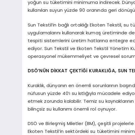
yoğun su tüketimini minimuma indirecek. Dünyada
kullanılan suyun yüzde 90 oranında geri dönüş
Sun Tekstil’in bağlı ortaklığı Ekoten Tekstil, su
uygulamalarını kullanarak kumaş üretiminde de
tespiti sistemlerini üretim hatlarına entegre ed
ediyor. Sun Tekstil ve Ekoten Tekstil Yönetim Ku
operasyonel mükemmeliyet ve çevresel sorumlulu
DSÖ’NÜN DİKKAT ÇEKTİĞİ KURAKLIĞA, SUN T
Kuraklık, dünyanın en önemli sorunlarının başın
nüfusun yüzde 40’ı su kıtlığıyla mücadele ediyo
etmek zorunda kalabilir. Temiz su kaynaklarının
bilinçsiz su kullanımı önemli rol oynuyor.
DSÖ ve Birleşmiş Miletler (BM), çeşitli projelerle
Ekoten Tekstil’in sektördeki su tüketimini minimi