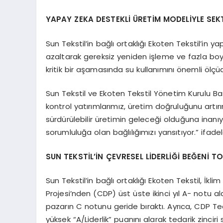
YAPAY ZEKA DESTEKLİ ÜRETİM MODELİYLE SEK
Sun Tekstil’in bağlı ortaklığı Ekoten Tekstil’in
azaltarak gereksiz yeniden işleme ve fazla boya
kritik bir aşamasında su kullanımını önemli ölçü
Sun Tekstil ve Ekoten Tekstil Yönetim Kurulu Ba
kontrol yatırımlarımız, üretim doğruluğunu artırı
sürdürülebilir üretimin geleceği olduğuna ina
sorumluluğa olan bağlılığımızı yansıtıyor.” ifadele
SUN TEKSTİL’İN ÇEVRESEL LİDERLİĞİ BEĞENİ T
Sun Tekstil’in bağlı ortaklığı Ekoten Tekstil, İ
Projesi’nden (CDP) üst üste ikinci yıl A- notu a
pazarın C notunu geride bıraktı. Ayrıca, CDP Ted
yüksek “A/Liderlik” puanını alarak tedarik zinciri s