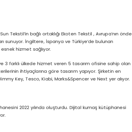
un Tekstil’in bağlı ortaklığı Ekoten Tekstil , Avrupa’nın önde
rı sunuyor. İngiltere, İspanya ve Türkiye’de bulunan
ve esnek hizmet sağlıyor.
ve 3 farklı ülkede hizmet veren 5 tasarım ofisine sahip olan
terilerinin ihtiyaçlarına göre tasarım yapıyor. Şirketin en
 Jimmy Key, Tesco, Kiabi, Marks&Spencer ve Next yer alıyor.
üphanesini 2022 yılında oluşturdu. Dijital kumaş kütüphanesi
or.