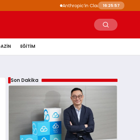
Anthropic’in Claude modelleri siber güvenlik 
16:25:58
AZIN
EĞITIM
Son Dakika