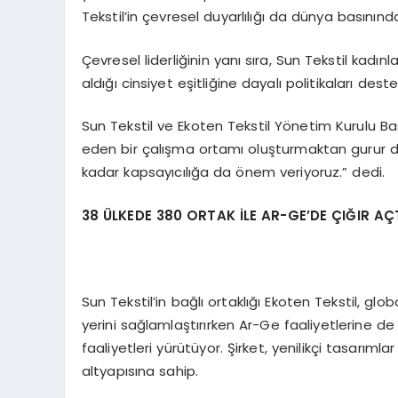
Tekstil’in çevresel duyarlılığı da dünya basınında
Çevresel liderliğinin yanı sıra, Sun Tekstil kadı
aldığı cinsiyet eşitliğine dayalı politikaları deste
Sun Tekstil ve Ekoten Tekstil Yönetim Kurulu Bask
eden bir çalışma ortamı oluşturmaktan gurur duy
kadar kapsayıcılığa da önem veriyoruz.” dedi.
38 ÜLKEDE 380 ORTAK İLE AR-GE’DE ÇIĞIR AÇT
Sun Tekstil’in bağlı ortaklığı Ekoten Tekstil, g
yerini sağlamlaştırırken Ar-Ge faaliyetlerine d
faaliyetleri yürütüyor. Şirket, yenilikçi tasarımla
altyapısına sahip.