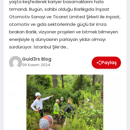
yaşta keşfederek kariyer basamaklarını hızla
MAGAZIN
tırmandı. Bugün, sahibi olduğu Barlıkgıda İnşaat
Otomotiv Sanayi ve Ticaret Limited Şirketi ile inşaat,
EĞITIM
otomotiv ve gıda sektörlerinde güçlü bir imza
bırakan Barlık, vizyoner projeleri ve bitmek bilmeyen
enerjisiyle iş dünyasının parlayan yıldızı olmayı
sürdürüyor. İstanbul Şile’de…
Guid3rs Blog
Paylaş
09 Kasım 2024