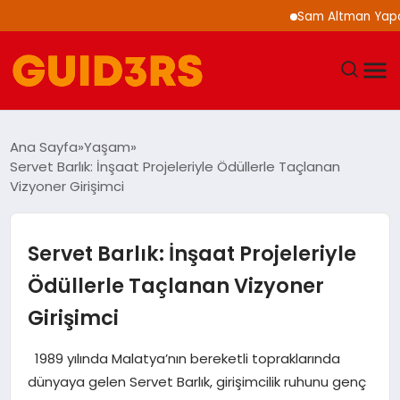
Sam Altman Yapay Zek
GÜNDEM
Ana Sayfa
Yaşam
Servet Barlık: İnşaat Projeleriyle Ödüllerle Taçlanan
YAŞAM
Vizyoner Girişimci
TEKNOLOJI
Servet Barlık: İnşaat Projeleriyle
SPOR
Ödüllerle Taçlanan Vizyoner
Girişimci
SAĞLIK
1989 yılında Malatya’nın bereketli topraklarında
EKONOMI
dünyaya gelen Servet Barlık, girişimcilik ruhunu genç