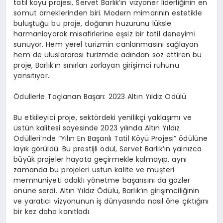
tatil köyü projesi, Servet Barlık’ın vizyoner liderliğinin en
somut örneklerinden biri. Modern mimarinin estetikle
buluştuğu bu proje, doğanın huzurunu lüksle
harmanlayarak misafirlerine eşsiz bir tatil deneyimi
sunuyor. Hem yerel turizmin canlanmasını sağlayan
hem de uluslararası turizmde adından söz ettiren bu
proje, Barlık’ın sınırları zorlayan girişimci ruhunu
yansıtıyor.
Ödüllerle Taçlanan Başarı: 2023 Altın Yıldız Ödülü
Bu etkileyici proje, sektördeki yenilikçi yaklaşımı ve
üstün kalitesi sayesinde 2023 yılında Altın Yıldız
Ödülleri’nde “Yılın En Başarılı Tatil Köyü Projesi” ödülüne
layık görüldü. Bu prestijli ödül, Servet Barlık’ın yalnızca
büyük projeler hayata geçirmekle kalmayıp, aynı
zamanda bu projeleri üstün kalite ve müşteri
memnuniyeti odaklı yönetme başarısını da gözler
önüne serdi. Altın Yıldız Ödülü, Barlık’ın girişimciliğinin
ve yaratıcı vizyonunun iş dünyasında nasıl öne çıktığını
bir kez daha kanıtladı.