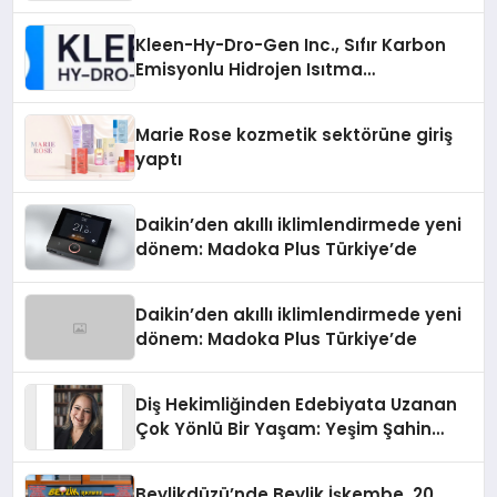
Arayanların İşini Kolaylaştıran Çözüm
Kleen-Hy-Dro-Gen Inc., Sıfır Karbon
Emisyonlu Hidrojen Isıtma
Teknolojisinde ISO ve TSSA
Düzenleyici Onaylarını Aldı
Marie Rose kozmetik sektörüne giriş
yaptı
Daikin’den akıllı iklimlendirmede yeni
dönem: Madoka Plus Türkiye’de
Daikin’den akıllı iklimlendirmede yeni
dönem: Madoka Plus Türkiye’de
Diş Hekimliğinden Edebiyata Uzanan
Çok Yönlü Bir Yaşam: Yeşim Şahin
Yaman
Beylikdüzü’nde Beylik İşkembe, 20