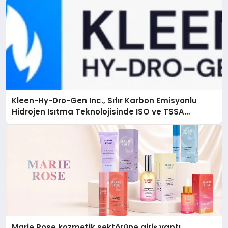
Kleen-Hy-Dro-Gen Inc., Sıfır Karbon Emisyonlu
Hidrojen Isıtma Teknolojisinde ISO ve TSSA
Düzenleyici Onaylarını Aldı
Marie Rose kozmetik sektörüne giriş yaptı