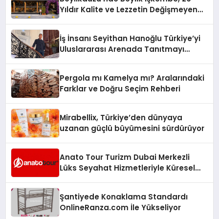
Yıldır Kalite ve Lezzetin Değişmeyen
Adresi
İş İnsanı Seyithan Hanoğlu Türkiye’yi
Uluslararası Arenada Tanıtmayı
Hedefliyor
Pergola mı Kamelya mı? Aralarındaki
Farklar ve Doğru Seçim Rehberi
Mirabellix, Türkiye’den dünyaya
uzanan güçlü büyümesini sürdürüyor
Anato Tour Turizm Dubai Merkezli
Lüks Seyahat Hizmetleriyle Küresel
Turizmde Öne Çıkıyor
Şantiyede Konaklama Standardı
OnlineRanza.com İle Yükseliyor