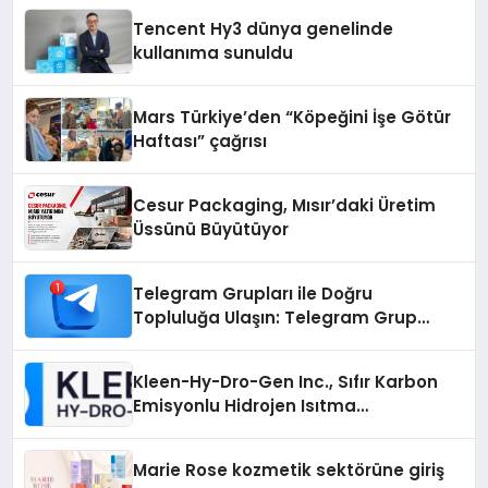
Tencent Hy3 dünya genelinde
kullanıma sunuldu
Mars Türkiye’den “Köpeğini İşe Götür
Haftası” çağrısı
Cesur Packaging, Mısır’daki Üretim
Üssünü Büyütüyor
Telegram Grupları ile Doğru
Topluluğa Ulaşın: Telegram Grup
Arayanların İşini Kolaylaştıran Çözüm
Kleen-Hy-Dro-Gen Inc., Sıfır Karbon
Emisyonlu Hidrojen Isıtma
Teknolojisinde ISO ve TSSA
Düzenleyici Onaylarını Aldı
Marie Rose kozmetik sektörüne giriş