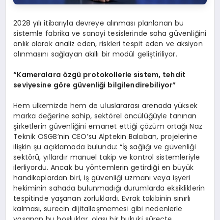
2028 yılı itibarıyla devreye alınması planlanan bu
sistemle fabrika ve sanayi tesislerinde saha güvenliğini
anlık olarak analiz eden, riskleri tespit eden ve aksiyon
alınmasını sağlayan akıllı bir modül geliştiriliyor.
“Kameralara özgü protokollerle sistem, tehdit
seviyesine göre güvenliği bilgilendirebiliyor”
Hem ülkemizde hem de uluslararası arenada yüksek
marka değerine sahip, sektörel öncülüğüyle tanınan
şirketlerin güvenliğini emanet ettiği çözüm ortağı Naz
Teknik OSGB’nin CEO’su Alptekin Balaban, projelerine
ilişkin şu açıklamada bulundu: “İş sağlığı ve güvenliği
sektörü, yıllardır manuel takip ve kontrol sistemleriyle
ilerliyordu. Ancak bu yöntemlerin getirdiği en büyük
handikaplardan biri, iş güvenliği uzmanı veya işyeri
hekiminin sahada bulunmadığı durumlarda eksikliklerin
tespitinde yaşanan zorluklardı. Evrak takibinin sınırlı
kalması, sürecin dijitalleşmemesi gibi nedenlerle
yaşanan bu boşluklar, olası bir hukuki süreçte