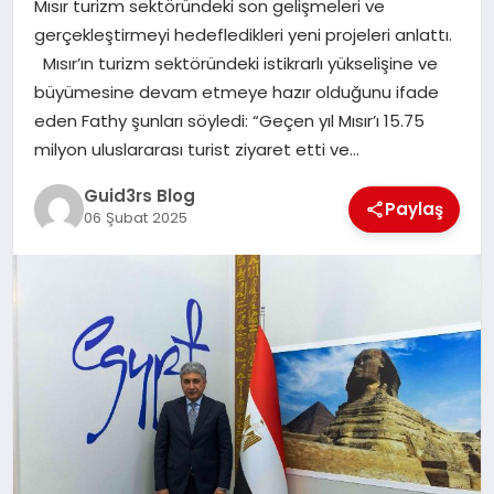
Mısır turizm sektöründeki son gelişmeleri ve
MAGAZIN
gerçekleştirmeyi hedefledikleri yeni projeleri anlattı.
Mısır’ın turizm sektöründeki istikrarlı yükselişine ve
EĞITIM
büyümesine devam etmeye hazır olduğunu ifade
eden Fathy şunları söyledi: “Geçen yıl Mısır’ı 15.75
milyon uluslararası turist ziyaret etti ve…
Guid3rs Blog
Paylaş
06 Şubat 2025