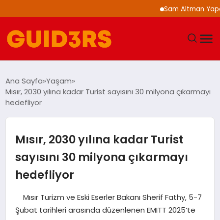
Sam Altman Yapay Zeka
GÜNDEM
Ana Sayfa
Yaşam
Mısır, 2030 yılına kadar Turist sayısını 30 milyona çıkarmayı
YAŞAM
hedefliyor
TEKNOLOJI
Mısır, 2030 yılına kadar Turist
SPOR
sayısını 30 milyona çıkarmayı
hedefliyor
SAĞLIK
Mısır Turizm ve Eski Eserler Bakanı Sherif Fathy, 5-7
EKONOMI
Şubat tarihleri arasında düzenlenen EMITT 2025’te