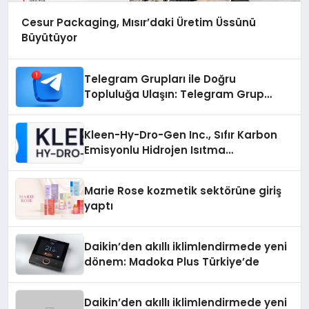
Cesur Packaging, Mısır’daki Üretim Üssünü
Büyütüyor
Telegram Grupları ile Doğru
Topluluğa Ulaşın: Telegram Grup
Arayanların İşini Kolaylaştıran Çözüm
Kleen-Hy-Dro-Gen Inc., Sıfır Karbon
Emisyonlu Hidrojen Isıtma
Teknolojisinde ISO ve TSSA
Düzenleyici Onaylarını Aldı
Marie Rose kozmetik sektörüne giriş
yaptı
Daikin’den akıllı iklimlendirmede yeni
dönem: Madoka Plus Türkiye’de
Daikin’den akıllı iklimlendirmede yeni