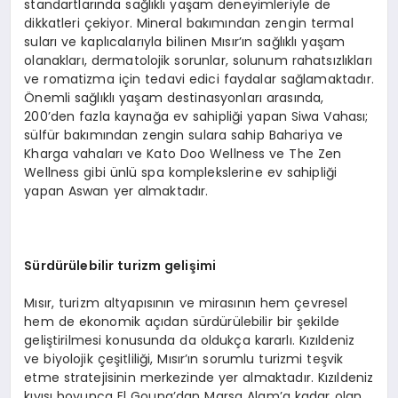
standartlarında sağlıklı yaşam deneyimleriyle de
dikkatleri çekiyor. Mineral bakımından zengin termal
suları ve kaplıcalarıyla bilinen Mısır’ın sağlıklı yaşam
olanakları, dermatolojik sorunlar, solunum rahatsızlıkları
ve romatizma için tedavi edici faydalar sağlamaktadır.
Önemli sağlıklı yaşam destinasyonları arasında,
200’den fazla kaynağa ev sahipliği yapan Siwa Vahası;
sülfür bakımından zengin sulara sahip Bahariya ve
Kharga vahaları ve Kato Doo Wellness ve The Zen
Wellness gibi ünlü spa komplekslerine ev sahipliği
yapan Aswan yer almaktadır.
Sürdürülebilir turizm gelişimi
Mısır, turizm altyapısının ve mirasının hem çevresel
hem de ekonomik açıdan sürdürülebilir bir şekilde
geliştirilmesi konusunda da oldukça kararlı. Kızıldeniz
ve biyolojik çeşitliliği, Mısır’ın sorumlu turizmi teşvik
etme stratejisinin merkezinde yer almaktadır. Kızıldeniz
kıyısı boyunca El Gouna’dan Marsa Alam’a kadar olan