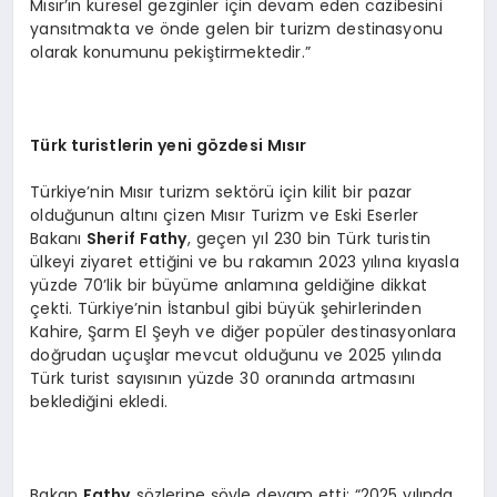
Mısır’ın küresel gezginler için devam eden cazibesini
yansıtmakta ve önde gelen bir turizm destinasyonu
olarak konumunu pekiştirmektedir.”
Türk turistlerin yeni gözdesi Mısır
Türkiye’nin Mısır turizm sektörü için kilit bir pazar
olduğunun altını çizen Mısır Turizm ve Eski Eserler
Bakanı
Sherif Fathy
, geçen yıl 230 bin Türk turistin
ülkeyi ziyaret ettiğini ve bu rakamın 2023 yılına kıyasla
yüzde 70’lik bir büyüme anlamına geldiğine dikkat
çekti. Türkiye’nin İstanbul gibi büyük şehirlerinden
Kahire, Şarm El Şeyh ve diğer popüler destinasyonlara
doğrudan uçuşlar mevcut olduğunu ve 2025 yılında
Türk turist sayısının yüzde 30 oranında artmasını
beklediğini ekledi.
Bakan
Fathy
sözlerine şöyle devam etti: “2025 yılında