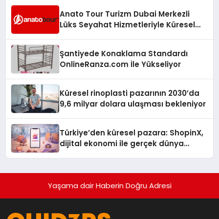
Anato Tour Turizm Dubai Merkezli
Lüks Seyahat Hizmetleriyle Küresel
Turizmde Öne Çıkıyor
Şantiyede Konaklama Standardı
OnlineRanza.com İle Yükseliyor
Küresel rinoplasti pazarının 2030’da
9,6 milyar dolara ulaşması bekleniyor
Türkiye’den küresel pazara: ShopinX,
dijital ekonomi ile gerçek dünya
alışverişini bir araya getirmeyi
hedefliyor
Yaşama dair Haberin Doğru Adresi