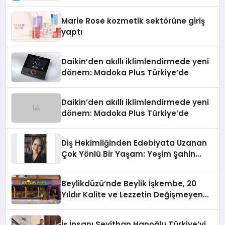
Teknolojisinde ISO ve TSSA
Düzenleyici Onaylarını Aldı
Marie Rose kozmetik sektörüne giriş
yaptı
Daikin’den akıllı iklimlendirmede yeni
dönem: Madoka Plus Türkiye’de
Daikin’den akıllı iklimlendirmede yeni
dönem: Madoka Plus Türkiye’de
Diş Hekimliğinden Edebiyata Uzanan
Çok Yönlü Bir Yaşam: Yeşim Şahin
Yaman
Beylikdüzü’nde Beylik İşkembe, 20
Yıldır Kalite ve Lezzetin Değişmeyen
Adresi
İş İnsanı Seyithan Hanoğlu Türkiye’yi