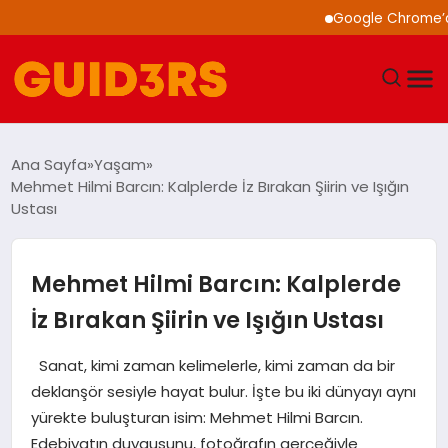
Google Chrome’a Yapay 
GÜNDEM
Ana Sayfa
Yaşam
Mehmet Hilmi Barcın: Kalplerde İz Bırakan Şiirin ve Işığın
YAŞAM
Ustası
TEKNOLOJI
Mehmet Hilmi Barcın: Kalplerde
SPOR
İz Bırakan Şiirin ve Işığın Ustası
SAĞLIK
Sanat, kimi zaman kelimelerle, kimi zaman da bir
deklanşör sesiyle hayat bulur. İşte bu iki dünyayı aynı
EKONOMI
yürekte buluşturan isim: Mehmet Hilmi Barcın.
Edebiyatın duygusunu, fotoğrafın gerçeğiyle