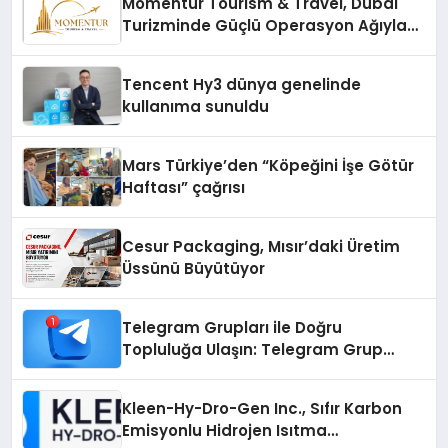
Momentur Tourism & Travel, Dubai
Turizminde Güçlü Operasyon Ağıyla
Fark Yaratıyor
Tencent Hy3 dünya genelinde
kullanıma sunuldu
Mars Türkiye’den “Köpeğini İşe Götür
Haftası” çağrısı
Cesur Packaging, Mısır’daki Üretim
Üssünü Büyütüyor
Telegram Grupları ile Doğru
Topluluğa Ulaşın: Telegram Grup
Arayanların İşini Kolaylaştıran Çözüm
Kleen-Hy-Dro-Gen Inc., Sıfır Karbon
Emisyonlu Hidrojen Isıtma