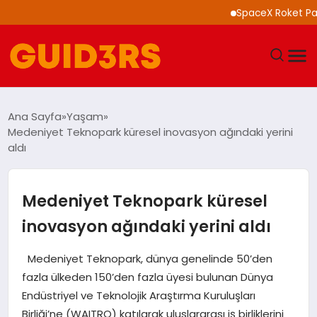
SpaceX Roket Parçası A
GÜNDEM
Ana Sayfa
Yaşam
Medeniyet Teknopark küresel inovasyon ağındaki yerini
YAŞAM
aldı
TEKNOLOJI
Medeniyet Teknopark küresel
SPOR
inovasyon ağındaki yerini aldı
SAĞLIK
Medeniyet Teknopark, dünya genelinde 50’den
fazla ülkeden 150’den fazla üyesi bulunan Dünya
EKONOMI
Endüstriyel ve Teknolojik Araştırma Kuruluşları
Birliği’ne (WAITRO) katılarak uluslararası iş birliklerini