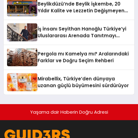
Beylikdüzü’nde Beylik İşkembe, 20
Yıldır Kalite ve Lezzetin Değişmeyen
Adresi
İş İnsanı Seyithan Hanoğlu Türkiye’yi
Uluslararası Arenada Tanıtmayı
Hedefliyor
Pergola mı Kamelya mı? Aralarındaki
Farklar ve Doğru Seçim Rehberi
Mirabellix, Türkiye’den dünyaya
uzanan güçlü büyümesini sürdürüyor
Yaşama dair Haberin Doğru Adresi