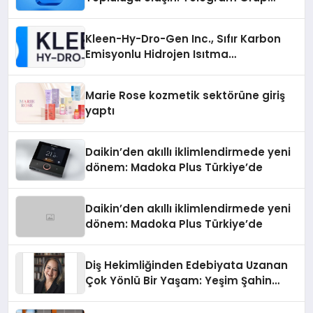
Arayanların İşini Kolaylaştıran Çözüm
Kleen-Hy-Dro-Gen Inc., Sıfır Karbon
Emisyonlu Hidrojen Isıtma
Teknolojisinde ISO ve TSSA
Düzenleyici Onaylarını Aldı
Marie Rose kozmetik sektörüne giriş
yaptı
Daikin’den akıllı iklimlendirmede yeni
dönem: Madoka Plus Türkiye’de
Daikin’den akıllı iklimlendirmede yeni
dönem: Madoka Plus Türkiye’de
Diş Hekimliğinden Edebiyata Uzanan
Çok Yönlü Bir Yaşam: Yeşim Şahin
Yaman