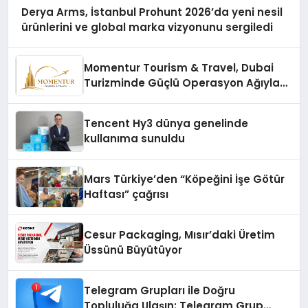
Derya Arms, İstanbul Prohunt 2026’da yeni nesil
ürünlerini ve global marka vizyonunu sergiledi
Momentur Tourism & Travel, Dubai
Turizminde Güçlü Operasyon Ağıyla
Fark Yaratıyor
Tencent Hy3 dünya genelinde
kullanıma sunuldu
Mars Türkiye’den “Köpeğini İşe Götür
Haftası” çağrısı
Cesur Packaging, Mısır’daki Üretim
Üssünü Büyütüyor
Telegram Grupları ile Doğru
Topluluğa Ulaşın: Telegram Grup