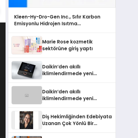
Kleen-Hy-Dro-Gen Inc., Sıfır Karbon
Emisyonlu Hidrojen Isıtma
Teknolojisinde ISO ve TSSA Düzenleyici
Onaylarını Aldı
Marie Rose kozmetik
sektörüne giriş yaptı
Daikin’den akıllı
iklimlendirmede yeni
dönem: Madoka Plus
Türkiye’de
Daikin’den akıllı
iklimlendirmede yeni
dönem: Madoka Plus
Türkiye’de
Diş Hekimliğinden Edebiyata
Uzanan Çok Yönlü Bir
Yaşam: Yeşim Şahin Yaman