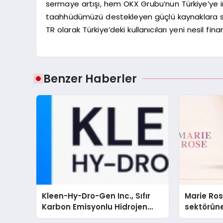
sermaye artışı, hem OKX Grubu’nun Türkiye’ye i
taahhüdümüzü destekleyen güçlü kaynaklara s
TR olarak Türkiye’deki kullanıcıları yeni nesil f
Benzer Haberler
Kleen-Hy-Dro-Gen Inc., Sıfır
Marie Ro
Karbon Emisyonlu Hidrojen
sektörüne
Isıtma Teknolojisinde ISO ve