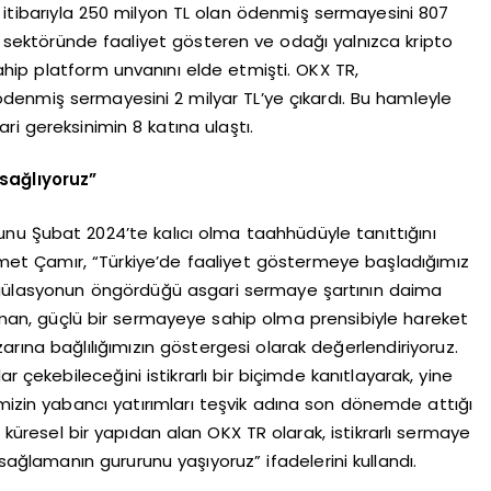
4 itibarıyla 250 milyon TL olan ödenmiş sermayesini 807
 sektöründe faaliyet gösteren ve odağı yalnızca kripto
hip platform unvanını elde etmişti. OKX TR,
 ödenmiş sermayesini 2 milyar TL’ye çıkardı. Bu hamleyle
i gereksinimin 8 katına ulaştı.
sağlıyoruz”
unu Şubat 2024’te kalıcı olma taahhüdüyle tanıttığını
met Çamır, “Türkiye’de faaliyet göstermeye başladığımız
egülasyonun öngördüğü asgari sermaye şartının daima
man, güçlü bir sermayeye sahip olma prensibiyle hareket
arına bağlılığımızın göstergesi olarak değerlendiriyoruz.
r çekebileceğini istikrarlı bir biçimde kanıtlayarak, yine
mizin yabancı yatırımları teşvik adına son dönemde attığı
ü küresel bir yapıdan alan OKX TR olarak, istikrarlı sermaye
sağlamanın gururunu yaşıyoruz” ifadelerini kullandı.