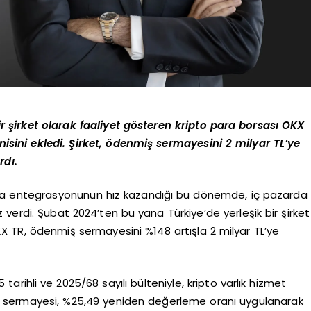
r şirket olarak faaliyet gösteren kripto para borsası OKX
enisini ekledi. Şirket, ödenmiş sermayesini 2 milyar TL’ye
rdı.
sla entegrasyonunun hız kazandığı bu dönemde, iç pazarda
ız verdi. Şubat 2024’ten bu yana Türkiye’de yerleşik bir şirket
KX TR, ödenmiş sermayesini %148 artışla 2 milyar TL’ye
tarihli ve 2025/68 sayılı bülteniyle, kripto varlık hizmet
uluş sermayesi, %25,49 yeniden değerleme oranı uygulanarak