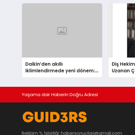
TSSA Düzenleyici Onaylarını
Aldı
Daikin’den akıllı
Diş Hekim
iklimlendirmede yeni dönem:
Uzanan Ç
Madoka Plus Türkiye’de
Yeşim Şa
Yaşama dair Haberin Doğru Adresi
Reklam % İşbirliği:
habersonuclari@gmail.com