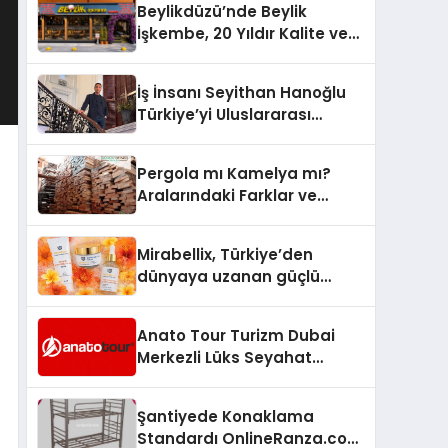
Beylikdüzü’nde Beylik
İşkembe, 20 Yıldır Kalite ve
Lezzetin Değişmeyen Adresi
İş İnsanı Seyithan Hanoğlu
Türkiye’yi Uluslararası
Arenada Tanıtmayı
Hedefliyor
Pergola mı Kamelya mı?
Aralarındaki Farklar ve
Doğru Seçim Rehberi
Mirabellix, Türkiye’den
dünyaya uzanan güçlü
büyümesini sürdürüyor
Anato Tour Turizm Dubai
Merkezli Lüks Seyahat
Hizmetleriyle Küresel
Turizmde Öne Çıkıyor
Şantiyede Konaklama
Standardı OnlineRanza.com