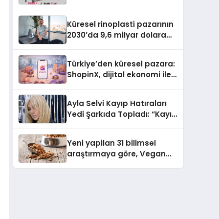
İle Yükseliyor
Küresel rinoplasti pazarının
2030’da 9,6 milyar dolara
ulaşması bekleniyor
Türkiye’den küresel pazara:
ShopinX, dijital ekonomi ile
gerçek dünya alışverişini bir
araya getirmeyi hedefliyor
Ayla Selvi Kayıp Hatıraları
Yedi Şarkıda Topladı: “Kayıp
Kasetler 1” 31 Temmuz’da
Çıktı
Yeni yapilan 31 bilimsel
araştırmaya göre, Vegan
Köpek Maması ve Vegan
Kedi Mamasının İyi
Sindirildiğini Ortaya Koydu