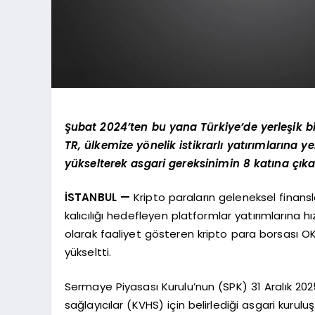
Şubat 2024’ten bu yana Türkiye’de yerleşik bi
TR, ülkemize yönelik istikrarlı yatırımlarına y
yükselterek asgari gereksinimin 8 katına çıka
İSTANBUL —
Kripto paraların geleneksel finan
kalıcılığı hedefleyen platformlar yatırımlarına h
olarak faaliyet gösteren kripto para borsası O
yükseltti.
Sermaye Piyasası Kurulu’nun (SPK) 31 Aralık 2025 
sağlayıcılar (KVHS) için belirlediği asgari kur