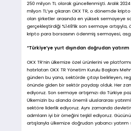
250 milyon TL olarak güncellenmişti. Aralık 202
milyon TL’ye çıkaran OKX TR, o dönemde kripto
olan şirketler arasında en yüksek sermayeye sa
gerçekleştirdiği %148’lik son sermaye artışıyla,
kripto para borsasının ödenmiş sermayesi, asgar
“Türkiye’ye yurt dışından doğrudan yatırım 
OKX TR’nin ülkemize özel ürünlerini ve platform
hatırlatan OKX TR Yönetim Kurulu Başkanı Meh
günden bu yana, sektörde çıtayı belirleyen, r
önünde giden bir sektör paydaşı olduk. Her za
ediyoruz. Son sermaye artışımızı da Türkiye paz
Ülkemizin bu alanda önemli uluslararası yatırımla
sektöre liderlik ediyoruz. Aynı zamanda devleti
adımların iyi bir örneğini teşkil ediyoruz. Gücün
artışlarıyla ülkemize doğrudan yabancı yatırım 