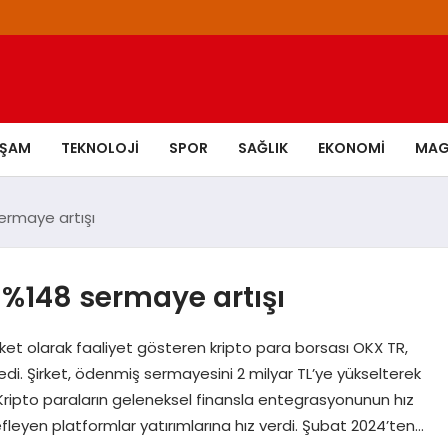
AŞAM
TEKNOLOJI
SPOR
SAĞLIK
EKONOMI
MAG
ermaye artışı
 %148 sermaye artışı
rket olarak faaliyet gösteren kripto para borsası OKX TR,
ekledi. Şirket, ödenmiş sermayesini 2 milyar TL’ye yükselterek
 Kripto paraların geleneksel finansla entegrasyonunun hız
fleyen platformlar yatırımlarına hız verdi. Şubat 2024’ten…