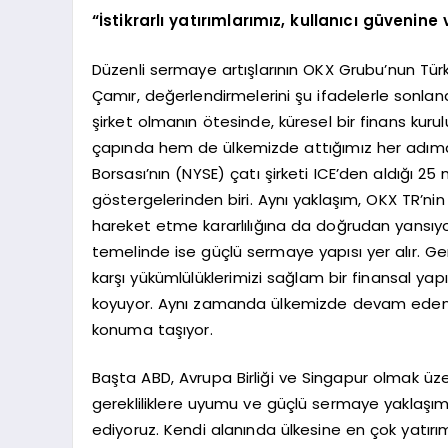
“İstikrarlı yatırımlarımız, kullanıcı güvenine
Düzenli sermaye artışlarının OKX Grubu’nun Tür
Çamır, değerlendirmelerini şu ifadelerle sonland
şirket olmanın ötesinde, küresel bir finans kur
çapında hem de ülkemizde attığımız her adımd
Borsası’nın (NYSE) çatı şirketi ICE’den aldığı 25
göstergelerinden biri. Aynı yaklaşım, OKX TR’nin 
hareket etme kararlılığına da doğrudan yansıyor
temelinde ise güçlü sermaye yapısı yer alır. Gerç
karşı yükümlülüklerimizi sağlam bir finansal yap
koyuyor. Aynı zamanda ülkemizde devam eden l
konuma taşıyor.
Başta ABD, Avrupa Birliği ve Singapur olmak üzer
gerekliliklere uyumu ve güçlü sermaye yaklaşımı
ediyoruz. Kendi alanında ülkesine en çok yatırım