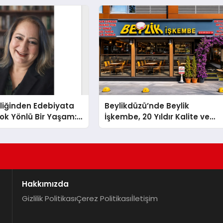
liğinden Edebiyata
Beylikdüzü’nde Beylik
ok Yönlü Bir Yaşam:
İşkembe, 20 Yıldır Kalite ve
hin Yaman
Lezzetin Değişmeyen Adresi
Hakkımızda
Gizlilik Politikası
Çerez Politikası
İletişim