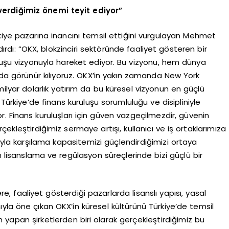
 verdiğimiz önemi teyit ediyor”
kiye pazarına inancını temsil ettiğini vurgulayan Mehmet
ırdı: “OKX, blokzinciri sektöründe faaliyet gösteren bir
uluşu vizyonuyla hareket ediyor. Bu vizyonu, hem dünya
a görünür kılıyoruz. OKX’in yakın zamanda New York
 milyar dolarlık yatırım da bu küresel vizyonun en güçlü
Türkiye’de finans kuruluşu sorumluluğu ve disipliniyle
. Finans kuruluşları için güven vazgeçilmezdir, güvenin
ekleştirdiğimiz sermaye artışı, kullanıcı ve iş ortaklarımıza
ıyla karşılama kapasitemizi güçlendirdiğimizi ortaya
isanslama ve regülasyon süreçlerinde bizi güçlü bir
e, faaliyet gösterdiği pazarlarda lisanslı yapısı, yasal
yla öne çıkan OKX’in küresel kültürünü Türkiye’de temsil
 yapan şirketlerden biri olarak gerçekleştirdiğimiz bu