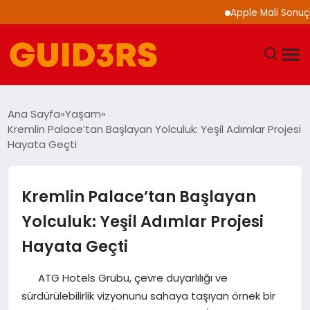
Apple Mali Sonuçlarını 
GÜNDEM
Ana Sayfa
Yaşam
Kremlin Palace’tan Başlayan Yolculuk: Yeşil Adımlar Projesi
YAŞAM
Hayata Geçti
TEKNOLOJI
Kremlin Palace’tan Başlayan
SPOR
Yolculuk: Yeşil Adımlar Projesi
Hayata Geçti
SAĞLIK
ATG Hotels Grubu, çevre duyarlılığı ve
EKONOMI
sürdürülebilirlik vizyonunu sahaya taşıyan örnek bir