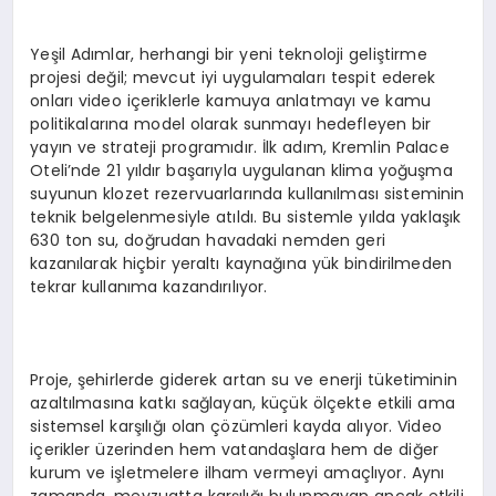
Yeşil Adımlar, herhangi bir yeni teknoloji geliştirme
projesi değil; mevcut iyi uygulamaları tespit ederek
onları video içeriklerle kamuya anlatmayı ve kamu
politikalarına model olarak sunmayı hedefleyen bir
yayın ve strateji programıdır. İlk adım, Kremlin Palace
Oteli’nde 21 yıldır başarıyla uygulanan klima yoğuşma
suyunun klozet rezervuarlarında kullanılması sisteminin
teknik belgelenmesiyle atıldı. Bu sistemle yılda yaklaşık
630 ton su, doğrudan havadaki nemden geri
kazanılarak hiçbir yeraltı kaynağına yük bindirilmeden
tekrar kullanıma kazandırılıyor.
Proje, şehirlerde giderek artan su ve enerji tüketiminin
azaltılmasına katkı sağlayan, küçük ölçekte etkili ama
sistemsel karşılığı olan çözümleri kayda alıyor. Video
içerikler üzerinden hem vatandaşlara hem de diğer
kurum ve işletmelere ilham vermeyi amaçlıyor. Aynı
zamanda, mevzuatta karşılığı bulunmayan ancak etkili