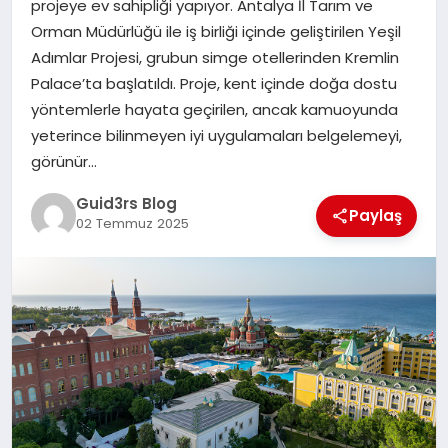
projeye ev sahipliği yapıyor. Antalya İl Tarım ve
MAGAZIN
Orman Müdürlüğü ile iş birliği içinde geliştirilen Yeşil
Adımlar Projesi, grubun simge otellerinden Kremlin
EĞITIM
Palace’ta başlatıldı. Proje, kent içinde doğa dostu
yöntemlerle hayata geçirilen, ancak kamuoyunda
yeterince bilinmeyen iyi uygulamaları belgelemeyi,
görünür…
Guid3rs Blog
Paylaş
02 Temmuz 2025