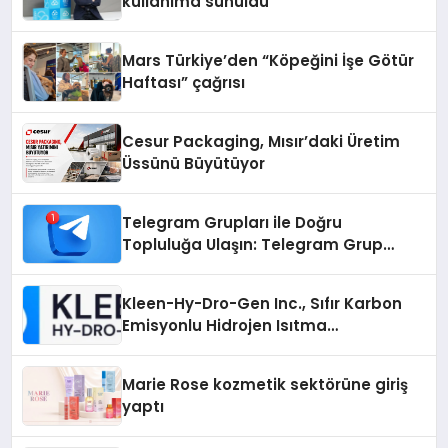
kullanıma sunuldu
Mars Türkiye’den “Köpeğini İşe Götür
Haftası” çağrısı
Cesur Packaging, Mısır’daki Üretim
Üssünü Büyütüyor
Telegram Grupları ile Doğru
Topluluğa Ulaşın: Telegram Grup
Arayanların İşini Kolaylaştıran Çözüm
Kleen-Hy-Dro-Gen Inc., Sıfır Karbon
Emisyonlu Hidrojen Isıtma
Teknolojisinde ISO ve TSSA
Düzenleyici Onaylarını Aldı
Marie Rose kozmetik sektörüne giriş
yaptı