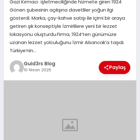
Gazi Kırmacı işletmeciliğinde hizmete giren 1924
MAGAZIN
Gönen şubesinin açılışına davetliler yoğun ilgi
gösterdi. Marka, çay-kahve satışı ile içimi bir araya
EĞITIM
getiren şık konseptiyle İzmirlilere yeni bir lezzet
lokasyonu oluşturdu.Firma, 1924’ten günümüze
uzanan lezzet yolculuğunu İzmir Alsancak’a taşıdı.
Türkiye’nin…
Guid3rs Blog
Paylaş
10 Nisan 2025