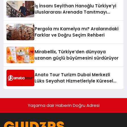
İş İnsanı Seyithan Hanoğlu Türkiye’yi
Uluslararası Arenada Tanıtmayı
Hedefliyor
Pergola mı Kamelya mı? Aralarındaki
Farklar ve Doğru Seçim Rehberi
Mirabellix, Türkiye’den dünyaya
uzanan güçlü büyümesini sürdürüyor
Anato Tour Turizm Dubai Merkezli
Lüks Seyahat Hizmetleriyle Küresel
Turizmde Öne Çıkıyor
Yaşama dair Haberin Doğru Adresi