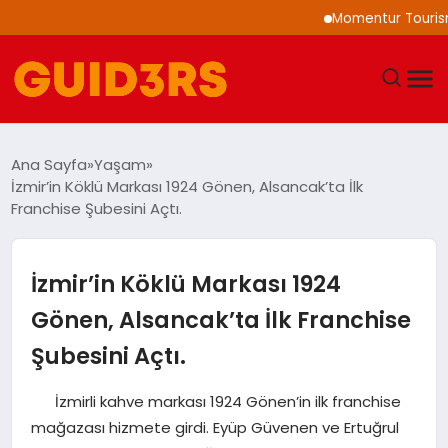
Momentur Tourism & Tr
GÜNDEM
Ana Sayfa
Yaşam
İzmir’in Köklü Markası 1924 Gönen, Alsancak’ta İlk
YAŞAM
Franchise Şubesini Açtı.
TEKNOLOJI
İzmir’in Köklü Markası 1924
SPOR
Gönen, Alsancak’ta İlk Franchise
Şubesini Açtı.
SAĞLIK
İzmirli kahve markası 1924 Gönen’in ilk franchise
EKONOMI
mağazası hizmete girdi. Eyüp Güvenen ve Ertuğrul