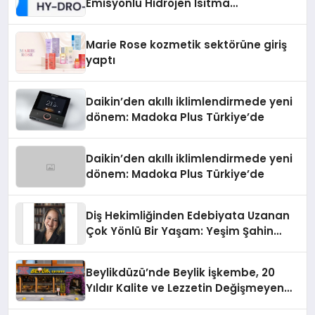
Emisyonlu Hidrojen Isıtma
Teknolojisinde ISO ve TSSA
Düzenleyici Onaylarını Aldı
Marie Rose kozmetik sektörüne giriş
yaptı
Daikin’den akıllı iklimlendirmede yeni
dönem: Madoka Plus Türkiye’de
Daikin’den akıllı iklimlendirmede yeni
dönem: Madoka Plus Türkiye’de
Diş Hekimliğinden Edebiyata Uzanan
Çok Yönlü Bir Yaşam: Yeşim Şahin
Yaman
Beylikdüzü’nde Beylik İşkembe, 20
Yıldır Kalite ve Lezzetin Değişmeyen
Adresi