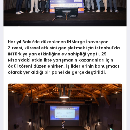
Her yıl Bakü’de düzenlenen INMerge İnovasyon
Zirvesi, küresel etkisini genişletmek için İstanbul
’
da
İNTürkiye yan etkinliğine ev sahipliği yaptı. 29
Nisan
’
daki etkinlikte yarışmanın kazananları için
ö
dül t
ö
reni düzenlenirken, iş liderlerinin konuşmacı
olarak yer aldığı bir panel de gerçekleştirildi.