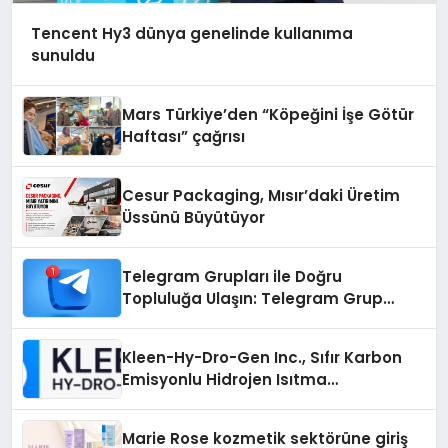
Tencent Hy3 dünya genelinde kullanıma
sunuldu
Mars Türkiye’den “Köpeğini İşe Götür
Haftası” çağrısı
Cesur Packaging, Mısır’daki Üretim
Üssünü Büyütüyor
Telegram Grupları ile Doğru
Topluluğa Ulaşın: Telegram Grup
Arayanların İşini Kolaylaştıran Çözüm
Kleen-Hy-Dro-Gen Inc., Sıfır Karbon
Emisyonlu Hidrojen Isıtma
Teknolojisinde ISO ve TSSA
Düzenleyici Onaylarını Aldı
Marie Rose kozmetik sektörüne giriş