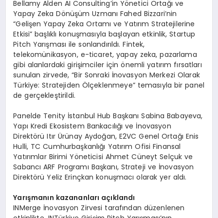
Bellamy Alden AI Consulting’in Yönetici Ortağı ve
Yapay Zeka Dönüşüm Uzmanı Fahed Bizzari’nin
“Gelişen Yapay Zeka Ortamı ve Yatırım Stratejilerine
Etkisi” başlıklı konuşmasıyla başlayan etkinlik, Startup
Pitch Yarışması ile sonlandırıldı. Fintek,
telekomünikasyon, e-ticaret, yapay zeka, pazarlama
gibi alanlardaki girişimciler için önemli yatırım fırsatları
sunulan zirvede, “Bir Sonraki İnovasyon Merkezi Olarak
Türkiye: Stratejiden Ölçeklenmeye” temasıyla bir panel
de gerçekleştirildi.
Panelde Tenity İstanbul Hub Başkanı Sabina Babayeva,
Yapı Kredi Ekosistem Bankacılığı ve İnovasyon
Direktörü Itır Ürünay Aydoğan, E2VC Genel Ortağı Enis
Hulli, TC Cumhurbaşkanlığı Yatırım Ofisi Finansal
Yatırımlar Birimi Yöneticisi Ahmet Cüneyt Selçuk ve
Sabancı ARF Programı Başkanı, Strateji ve İnovasyon
Direktörü Yeliz Erinçkan konuşmacı olarak yer aldı.
Yarışmanın kazananları açıklandı
INMerge İnovasyon Zirvesi tarafından düzenlenen
etkinlikte, INTürkiye Girişim Pitch Yarışması’nın