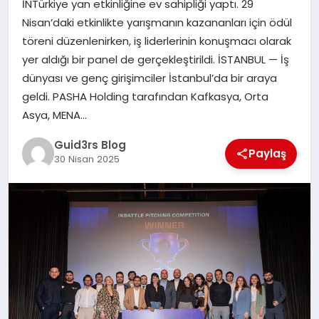
İNTürkiye yan etkinliğine ev sahipliği yaptı. 29
MAGAZIN
Nisan’daki etkinlikte yarışmanın kazananları için ödül
töreni düzenlenirken, iş liderlerinin konuşmacı olarak
EĞITIM
yer aldığı bir panel de gerçekleştirildi. İSTANBUL — İş
dünyası ve genç girişimciler İstanbul’da bir araya
geldi. PASHA Holding tarafından Kafkasya, Orta
Asya, MENA…
Guid3rs Blog
Paylaş
30 Nisan 2025