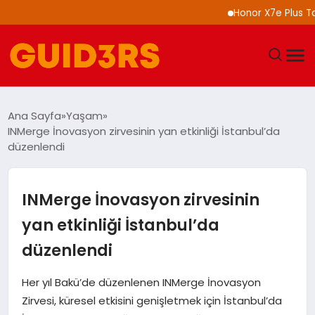
Honor X7e Plus Tanıtıl
GÜNDEM
Ana Sayfa
Yaşam
INMerge İnovasyon zirvesinin yan etkinliği İstanbul’da
YAŞAM
düzenlendi
TEKNOLOJI
INMerge İnovasyon zirvesinin
SPOR
yan etkinliği İstanbul’da
düzenlendi
SAĞLIK
Her yıl Bakü’de düzenlenen INMerge İnovasyon
EKONOMI
Zirvesi, küresel etkisini genişletmek için İstanbul’da