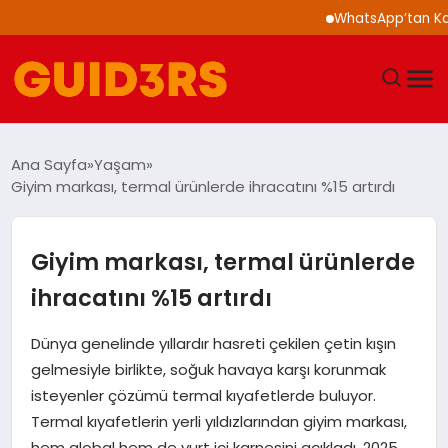
WhatsApp’tan Kalabalık 
GÜNDEM
Ana Sayfa
Yaşam
Giyim markası, termal ürünlerde ihracatını %15 artırdı
YAŞAM
TEKNOLOJI
Giyim markası, termal ürünlerde
ihracatını %15 artırdı
SPOR
Dünya genelinde yıllardır hasreti çekilen çetin kışın
SAĞLIK
gelmesiyle birlikte, soğuk havaya karşı korunmak
isteyenler çözümü termal kıyafetlerde buluyor.
EKONOMI
Termal kıyafetlerin yerli yıldızlarından giyim markası,
hem global hem de yurt içi karnesini açıkladı. 2025