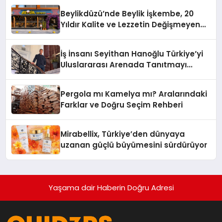
Beylikdüzü’nde Beylik İşkembe, 20
Yıldır Kalite ve Lezzetin Değişmeyen
Adresi
İş İnsanı Seyithan Hanoğlu Türkiye’yi
Uluslararası Arenada Tanıtmayı
Hedefliyor
Pergola mı Kamelya mı? Aralarındaki
Farklar ve Doğru Seçim Rehberi
Mirabellix, Türkiye’den dünyaya
uzanan güçlü büyümesini sürdürüyor
Yaşama dair Haberin Doğru Adresi