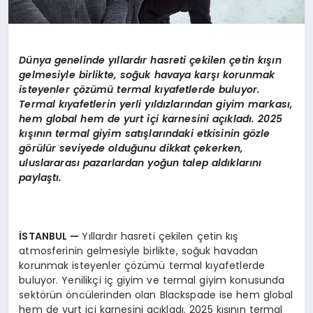
Dünya genelinde yıllardır hasreti çekilen çetin kışın
gelmesiyle birlikte, soğuk havaya karşı korunmak
isteyenler çözümü
termal k
ıyafetlerde buluyor.
Termal kıyafetlerin yerli yıldızlarından giyim markası,
hem global hem de yurt içi karnesini açıkladı. 2025
kışının termal giyim satışlarındaki etkisinin g
ö
zle
g
ö
rülür seviyede olduğunu dikkat çekerken,
uluslararası pazarlardan yoğun talep aldıklarını
paylaştı.
İSTANBUL
—
Yıllardır hasreti çekilen çetin kış
atmosferinin gelmesiyle birlikte, soğuk havadan
korunmak isteyenler çözümü termal kıyafetlerde
buluyor. Yenilikçi iç giyim ve termal giyim konusunda
sektörün öncülerinden olan Blackspade ise hem global
hem de yurt içi karnesini açıkladı. 2025 kışının termal