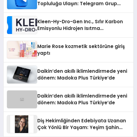
Topluluğa Ulaşın: Telegram Grup
Arayanların İşini Kolaylaştıran Çözüm
Kleen-Hy-Dro-Gen Inc., Sıfır Karbon
Emisyonlu Hidrojen Isıtma
Teknolojisinde ISO ve TSSA
Düzenleyici Onaylarını Aldı
Marie Rose kozmetik sektörüne giriş
yaptı
Daikin’den akıllı iklimlendirmede yeni
dönem: Madoka Plus Türkiye’de
Daikin’den akıllı iklimlendirmede yeni
dönem: Madoka Plus Türkiye’de
Diş Hekimliğinden Edebiyata Uzanan
Çok Yönlü Bir Yaşam: Yeşim Şahin
Yaman