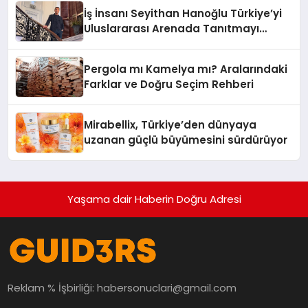
İş İnsanı Seyithan Hanoğlu Türkiye’yi
Uluslararası Arenada Tanıtmayı
Hedefliyor
Pergola mı Kamelya mı? Aralarındaki
Farklar ve Doğru Seçim Rehberi
Mirabellix, Türkiye’den dünyaya
uzanan güçlü büyümesini sürdürüyor
Yaşama dair Haberin Doğru Adresi
Reklam % İşbirliği:
habersonuclari@gmail.com