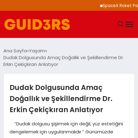
SpaceX Roket Parçası 
GÜNDEM
Ana Sayfa
Yaşam
Dudak Dolgusunda Amaç Doğallık ve Şekillendirme Dr.
YAŞAM
Erkin Çekiçkıran Anlatıyor
TEKNOLOJI
Dudak Dolgusunda Amaç
SPOR
Doğallık ve Şekillendirme Dr.
Erkin Çekiçkıran Anlatıyor
SAĞLIK
“Dudak dolgusu şişirmek için değil, yüz estetiğini
EKONOMI
dengelemek için uygulanmalıdır.” Günümüzde