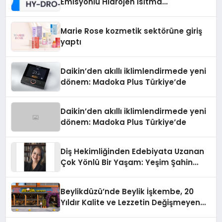
Emisyonlu Hidrojen Isıtma
Teknolojisinde ISO ve TSSA
Düzenleyici Onaylarını Aldı
Marie Rose kozmetik sektörüne giriş
yaptı
Daikin’den akıllı iklimlendirmede yeni
dönem: Madoka Plus Türkiye’de
Daikin’den akıllı iklimlendirmede yeni
dönem: Madoka Plus Türkiye’de
Diş Hekimliğinden Edebiyata Uzanan
Çok Yönlü Bir Yaşam: Yeşim Şahin
Yaman
Beylikdüzü’nde Beylik İşkembe, 20
Yıldır Kalite ve Lezzetin Değişmeyen
Adresi