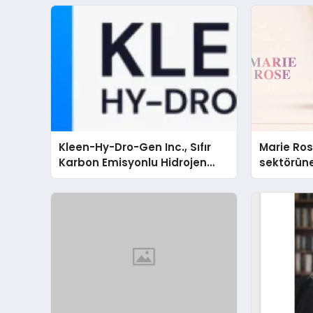
Kleen-Hy-Dro-Gen Inc., Sıfır
Marie Ro
Karbon Emisyonlu Hidrojen
sektörüne
Isıtma Teknolojisinde ISO ve
TSSA Düzenleyici Onaylarını
Aldı