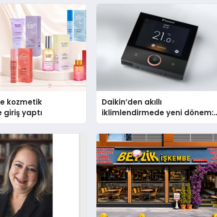
se kozmetik
Daikin’den akıllı
 giriş yaptı
iklimlendirmede yeni dönem:
Madoka Plus Türkiye’de