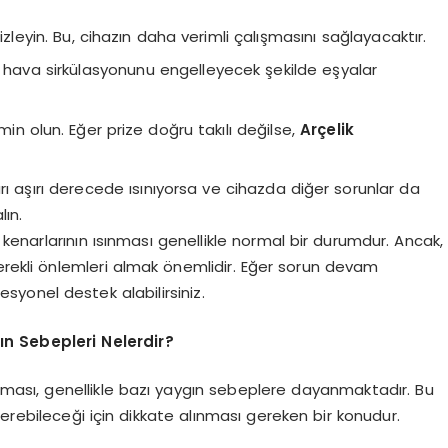
mizleyin. Bu, cihazın daha verimli çalışmasını sağlayacaktır.
na hava sirkülasyonunu engelleyecek şekilde eşyalar
min olun. Eğer prize doğru takılı değilse,
Arçelik
ları aşırı derecede ısınıyorsa ve cihazda diğer sorunlar da
lın.
ı kenarlarının ısınması genellikle normal bir durumdur. Ancak,
erekli önlemleri almak önemlidir. Eğer sorun devam
esyonel destek alabilirsiniz.
ın Sebepleri Nelerdir?
sınması, genellikle bazı yaygın sebeplere dayanmaktadır. Bu
rebileceği için dikkate alınması gereken bir konudur.