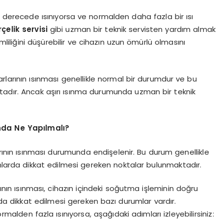
ırı derecede ısınıyorsa ve normalden daha fazla bir ısı
çelik servisi
gibi uzman bir teknik servisten yardım almak
imliliğini düşürebilir ve cihazın uzun ömürlü olmasını
arlarının ısınması genellikle normal bir durumdur ve bu
adır. Ancak aşırı ısınma durumunda uzman bir teknik
ında Ne Yapılmalı?
arının ısınması durumunda endişelenir. Bu durum genellikle
arda dikkat edilmesi gereken noktalar bulunmaktadır.
rının ısınması, cihazın içindeki soğutma işleminin doğru
nda dikkat edilmesi gereken bazı durumlar vardır.
ormalden fazla ısınıyorsa, aşağıdaki adımları izleyebilirsiniz: