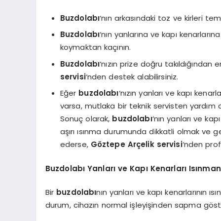
Buzdolabı
‘nın arkasındaki toz ve kirleri te
Buzdolabı
‘nın yanlarına ve kapı kenarları
koymaktan kaçının.
Buzdolabı
‘nızın prize doğru takıldığından e
servisi
‘nden destek alabilirsiniz.
Eğer
buzdolabı
‘nızın yanları ve kapı kenar
varsa, mutlaka bir teknik servisten yardım a
Sonuç olarak,
buzdolabı
‘nın yanları ve kap
aşırı ısınma durumunda dikkatli olmak ve g
ederse,
Göztepe Arçelik servisi
‘nden prof
Buzdolabı Yanları ve Kapı Kenarları Isınman
Bir
buzdolabı
nın yanları ve kapı kenarlarının ı
durum, cihazın normal işleyişinden sapma göste