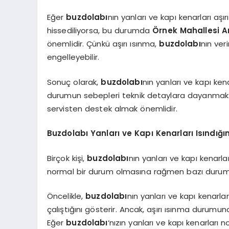
Eğer
buzdolabı
nın yanları ve kapı kenarları aş
hissediliyorsa, bu durumda
Örnek Mahallesi Ar
önemlidir. Çünkü aşırı ısınma,
buzdolabı
nın ver
engelleyebilir.
Sonuç olarak,
buzdolabı
nın yanları ve kapı ken
durumun sebepleri teknik detaylara dayanmakt
servisten destek almak önemlidir.
Buzdolabı Yanları ve Kapı Kenarları Isındığ
Birçok kişi,
buzdolabı
nın yanları ve kapı kenarl
normal bir durum olmasına rağmen bazı duruml
Öncelikle,
buzdolabı
nın yanları ve kapı kenarla
çalıştığını gösterir. Ancak, aşırı ısınma durumu
Eğer
buzdolabı
‘nızın yanları ve kapı kenarları n