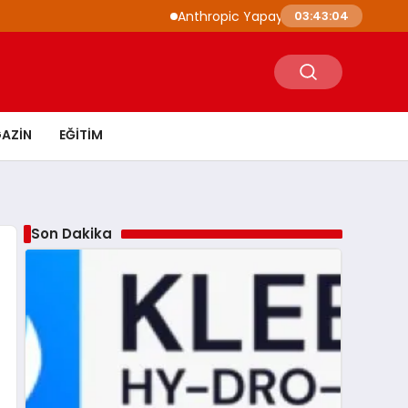
Anthropic Yapay Zeka Modelleri 3 Farklı Kur
03:43:05
AZIN
EĞITIM
Son Dakika