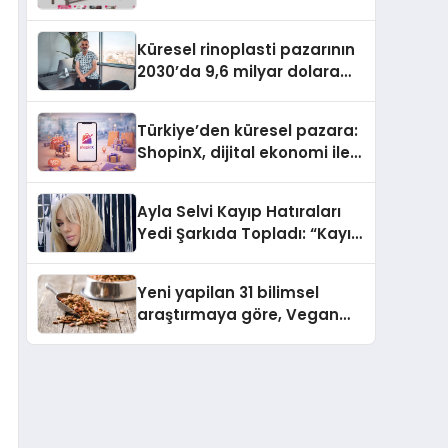
İle Yükseliyor
Küresel rinoplasti pazarının
2030’da 9,6 milyar dolara
ulaşması bekleniyor
Türkiye’den küresel pazara:
ShopinX, dijital ekonomi ile
gerçek dünya alışverişini bir
araya getirmeyi hedefliyor
Ayla Selvi Kayıp Hatıraları
Yedi Şarkıda Topladı: “Kayıp
Kasetler 1” 31 Temmuz’da
Çıktı
Yeni yapilan 31 bilimsel
araştırmaya göre, Vegan
Köpek Maması ve Vegan
Kedi Mamasının İyi
Sindirildiğini Ortaya Koydu