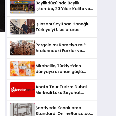
Beylikdüzü’nde Beylik
İşkembe, 20 Yıldır Kalite ve
Lezzetin Değişmeyen Adresi
İş İnsanı Seyithan Hanoğlu
Türkiye’yi Uluslararası
Arenada Tanıtmayı
Hedefliyor
Pergola mı Kamelya mı?
Aralarındaki Farklar ve
Doğru Seçim Rehberi
Mirabellix, Türkiye’den
dünyaya uzanan güçlü
büyümesini sürdürüyor
Anato Tour Turizm Dubai
Merkezli Lüks Seyahat
Hizmetleriyle Küresel
Turizmde Öne Çıkıyor
Şantiyede Konaklama
Standardı OnlineRanza.com