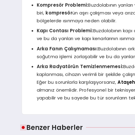
Kompresör Problemi:
Buzdolabının yanları
biri,
kompresör
ün aşırı çalışması veya ar
bölgelerde ısınmaya neden olabilir.
Kapı Contası Problemi:
Buzdolabının kapı c
ve bu da yanları ve kapı kenarlarının ısınmas
Arka Fanın Çalışmaması:
Buzdolabının ar
soğutma işlemi zorlaşabilir ve bu da yanları
Arka Radyatörün Temizlenmemesi:
Buzdo
kaplanması, cihazın verimli bir şekilde çalış
Eğer bu sorunlarla karşılaşıyorsanız,
Ataşehi
almanız önemlidir. Profesyonel bir teknisye
yapabilir ve bu sayede bu tür sorunların te
Benzer Haberler