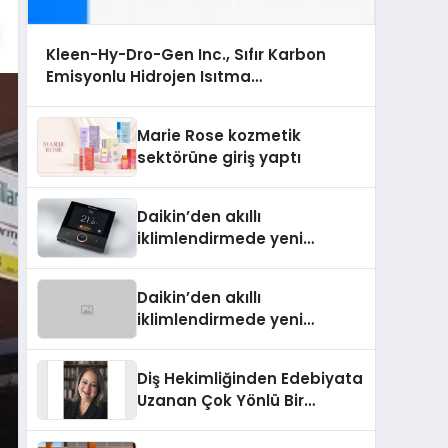
Kleen-Hy-Dro-Gen Inc., Sıfır Karbon
Emisyonlu Hidrojen Isıtma
Teknolojisinde ISO ve TSSA Düzenleyici
Onaylarını Aldı
Marie Rose kozmetik
sektörüne giriş yaptı
Daikin’den akıllı
iklimlendirmede yeni
dönem: Madoka Plus
Türkiye’de
Daikin’den akıllı
iklimlendirmede yeni
dönem: Madoka Plus
Türkiye’de
Diş Hekimliğinden Edebiyata
Uzanan Çok Yönlü Bir
Yaşam: Yeşim Şahin Yaman