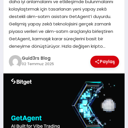
daha iyi anlamalarını ve etkileşimde bulunmalarını
MAGAZIN
kolaylaştırmak için tasarlanan yeni yapay zekâ
destekli alım-satım asistanı GetAgent’i duyurdu.
EĞITIM
Gelişmiş yapay zekâ teknolojisini gerçek zamanlı
piyasa verileri ve alım-satım araçlarıyla birleştiren
GetAgent, karmaşık karar süreçlerini basit bir
deneyime dönüştürüyor. Hızla değişen kripto…
Guid3rs Blog
Paylaş
02 Temmuz 2025