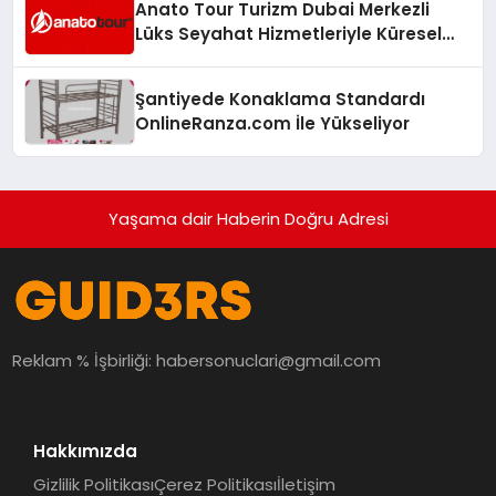
Anato Tour Turizm Dubai Merkezli
Lüks Seyahat Hizmetleriyle Küresel
Turizmde Öne Çıkıyor
Şantiyede Konaklama Standardı
OnlineRanza.com İle Yükseliyor
Yaşama dair Haberin Doğru Adresi
Reklam % İşbirliği:
habersonuclari@gmail.com
Hakkımızda
Gizlilik Politikası
Çerez Politikası
İletişim