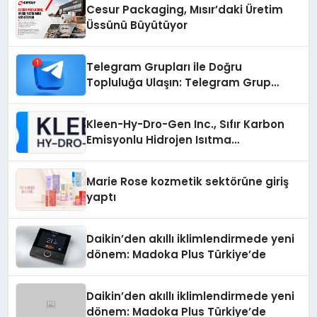
Cesur Packaging, Mısır’daki Üretim
Üssünü Büyütüyor
Telegram Grupları ile Doğru
Topluluğa Ulaşın: Telegram Grup
Arayanların İşini Kolaylaştıran Çözüm
Kleen-Hy-Dro-Gen Inc., Sıfır Karbon
Emisyonlu Hidrojen Isıtma
Teknolojisinde ISO ve TSSA
Düzenleyici Onaylarını Aldı
Marie Rose kozmetik sektörüne giriş
yaptı
Daikin’den akıllı iklimlendirmede yeni
dönem: Madoka Plus Türkiye’de
Daikin’den akıllı iklimlendirmede yeni
dönem: Madoka Plus Türkiye’de