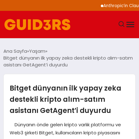
Anthropic’in Claude mo
GÜNDEM
Ana Sayfa
Yaşam
Bitget dünyanın ilk yapay zeka destekli kripto alım-satım
YAŞAM
asistanı GetAgent’i duyurdu
TEKNOLOJI
Bitget dünyanın ilk yapay zeka
SPOR
destekli kripto alım-satım
asistanı GetAgent’i duyurdu
SAĞLIK
Dünyanın önde gelen kripto varlık platformu ve
EKONOMI
Web3 şirketi Bitget, kullanıcıların kripto piyasasını