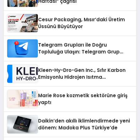
Haftası” çağrısı
Cesur Packaging, Mısır’daki Üretim
Üssünü Büyütüyor
Telegram Grupları ile Doğru
Topluluğa Ulaşın: Telegram Grup
Arayanların İşini Kolaylaştıran Çözüm
Kleen-Hy-Dro-Gen Inc., Sıfır Karbon
Emisyonlu Hidrojen Isıtma
Teknolojisinde ISO ve TSSA
Düzenleyici Onaylarını Aldı
Marie Rose kozmetik sektörüne giriş
yaptı
Daikin’den akıllı iklimlendirmede yeni
dönem: Madoka Plus Türkiye’de