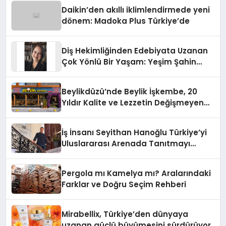
Daikin’den akıllı iklimlendirmede yeni
dönem: Madoka Plus Türkiye’de
Diş Hekimliğinden Edebiyata Uzanan
Çok Yönlü Bir Yaşam: Yeşim Şahin
Yaman
Beylikdüzü’nde Beylik İşkembe, 20
Yıldır Kalite ve Lezzetin Değişmeyen
Adresi
İş İnsanı Seyithan Hanoğlu Türkiye’yi
Uluslararası Arenada Tanıtmayı
Hedefliyor
Pergola mı Kamelya mı? Aralarındaki
Farklar ve Doğru Seçim Rehberi
Mirabellix, Türkiye’den dünyaya
uzanan güçlü büyümesini sürdürüyor