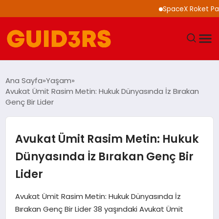
SpaceX Roket Parçası A
GÜNDEM
Ana Sayfa
Yaşam
Avukat Ümit Rasim Metin: Hukuk Dünyasında İz Bırakan
YAŞAM
Genç Bir Lider
TEKNOLOJI
Avukat Ümit Rasim Metin: Hukuk
SPOR
Dünyasında İz Bırakan Genç Bir
Lider
SAĞLIK
Avukat Ümit Rasim Metin: Hukuk Dünyasında İz
EKONOMI
Bırakan Genç Bir Lider 38 yaşındaki Avukat Ümit