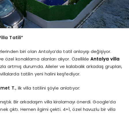
lla Tatili”
rinden biri olan Antalya’da tatil anlayışı değişiyor.
iye özel konaklama alanları alıyor. Özellikle
Antalya villa
ızla artmış durumda. Aileler ve kalabalık arkadaş grupları,
illalarda tatilin yeni halini keşfediyor.
met T.
, ilk villa tatilini şöyle anlatıyor:
mıştık. Bir arkadaşım villa kiralamayı önerdi. Google’da
ek çıktı. Hemen ilgimi çekti. 4+1, özel havuzlu bir villa