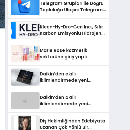
Telegram Grupları ile Doğru
Topluluğa Ulaşın: Telegram
Grup Arayanların İşini
Kolaylaştıran Çözüm
Kleen-Hy-Dro-Gen Inc., Sıfır
Karbon Emisyonlu Hidrojen
Isıtma Teknolojisinde ISO ve
TSSA Düzenleyici Onaylarını
Marie Rose kozmetik
Aldı
sektörüne giriş yaptı
Daikin’den akıllı
iklimlendirmede yeni
dönem: Madoka Plus
Türkiye’de
Daikin’den akıllı
iklimlendirmede yeni
dönem: Madoka Plus
Türkiye’de
Diş Hekimliğinden Edebiyata
Uzanan Çok Yönlü Bir