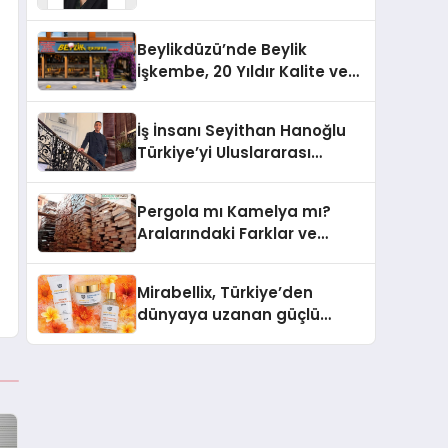
Yaşam: Yeşim Şahin Yaman
Beylikdüzü’nde Beylik
İşkembe, 20 Yıldır Kalite ve
Lezzetin Değişmeyen Adresi
İş İnsanı Seyithan Hanoğlu
Türkiye’yi Uluslararası
Arenada Tanıtmayı
Hedefliyor
Pergola mı Kamelya mı?
Aralarındaki Farklar ve
Doğru Seçim Rehberi
Mirabellix, Türkiye’den
dünyaya uzanan güçlü
büyümesini sürdürüyor