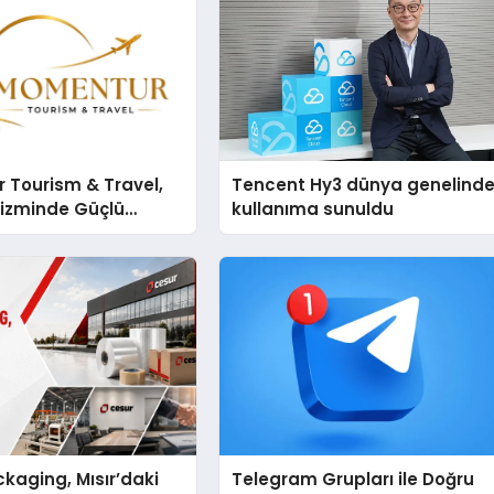
 Tourism & Travel,
Tencent Hy3 dünya genelind
rizminde Güçlü
kullanıma sunuldu
n Ağıyla Fark
kaging, Mısır’daki
Telegram Grupları ile Doğru