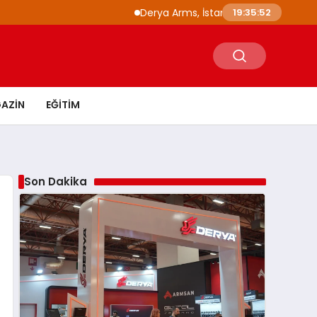
Derya Arms, İstanbul Prohunt 2026’da yeni 
19:35:53
AZIN
EĞITIM
Son Dakika