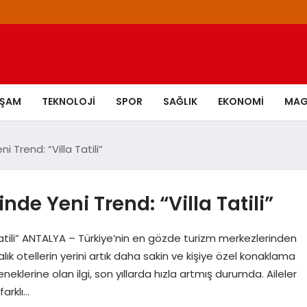
AŞAM
TEKNOLOJI
SPOR
SAĞLIK
EKONOMI
MAG
 Trend: “Villa Tatili”
nde Yeni Trend: “Villa Tatili”
Tatili” ANTALYA – Türkiye’nin en gözde turizm merkezlerinden
alık otellerin yerini artık daha sakin ve kişiye özel konaklama
çeneklerine olan ilgi, son yıllarda hızla artmış durumda. Aileler
farklı…