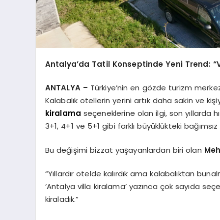
Antalya’da Tatil Konseptinde Yeni Trend: “Vi
ANTALYA –
Türkiye’nin en gözde turizm merkezle
Kalabalık otellerin yerini artık daha sakin ve kiş
kiralama
seçeneklerine olan ilgi, son yıllarda h
3+1, 4+1 ve 5+1 gibi farklı büyüklükteki bağımsız v
Bu değişimi bizzat yaşayanlardan biri olan
Meh
“Yıllardır otelde kalırdık ama kalabalıktan bunal
‘Antalya villa kiralama’ yazınca çok sayıda seçen
kiraladık.”