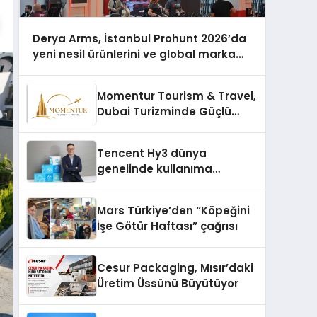
Derya Arms, İstanbul Prohunt 2026’da
yeni nesil ürünlerini ve global marka
vizyonunu sergiledi
Momentur Tourism & Travel,
Dubai Turizminde Güçlü
Operasyon Ağıyla Fark
Yaratıyor
Tencent Hy3 dünya
genelinde kullanıma
sunuldu
Mars Türkiye’den “Köpeğini
İşe Götür Haftası” çağrısı
Cesur Packaging, Mısır’daki
Üretim Üssünü Büyütüyor