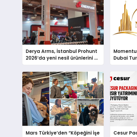
Derya Arms, İstanbul Prohunt
Momentur
2026’da yeni nesil ürünlerini ve
Dubai Tu
global marka vizyonunu
Operasyo
sergiledi
Yaratıyor
Mars Türkiye’den “Köpeğini İşe
Cesur Pac