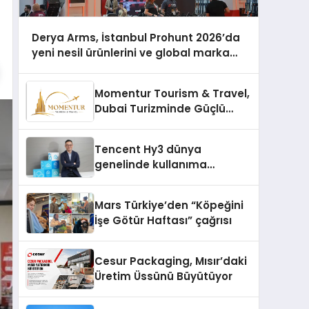
Derya Arms, İstanbul Prohunt 2026’da
yeni nesil ürünlerini ve global marka
vizyonunu sergiledi
Momentur Tourism & Travel,
Dubai Turizminde Güçlü
Operasyon Ağıyla Fark
Yaratıyor
Tencent Hy3 dünya
genelinde kullanıma
sunuldu
Mars Türkiye’den “Köpeğini
İşe Götür Haftası” çağrısı
Cesur Packaging, Mısır’daki
Üretim Üssünü Büyütüyor