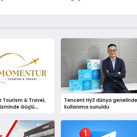
 Tourism & Travel,
Tencent Hy3 dünya genelind
rizminde Güçlü
kullanıma sunuldu
n Ağıyla Fark