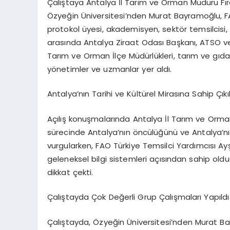
Çalıştaya Antalya İl Tarım ve Orman Müdürü Fıra
Özyeğin Üniversitesi’nden Murat Bayramoğlu, F
protokol üyesi, akademisyen, sektör temsilcisi, si
arasında Antalya Ziraat Odası Başkanı, ATSO ve A
Tarım ve Orman İlçe Müdürlükleri, tarım ve gıda s
yönetimler ve uzmanlar yer aldı.
Antalya’nın Tarihi ve Kültürel Mirasına Sahip Çık
Açılış konuşmalarında Antalya İl Tarım ve Orman 
sürecinde Antalya’nın öncülüğünü ve Antalya’nın 
vurgularken, FAO Türkiye Temsilci Yardımcısı A
geleneksel bilgi
sistemleri açısından sahip old
dikkat çekti.
Çalıştayda Çok Değerli Grup Çalışmaları Yapıldı
Çalıştayda
,
Özyeğin Üniversitesi’nden Murat B