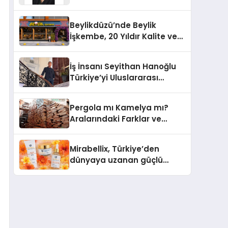
Yaşam: Yeşim Şahin Yaman
Beylikdüzü’nde Beylik
İşkembe, 20 Yıldır Kalite ve
Lezzetin Değişmeyen Adresi
İş İnsanı Seyithan Hanoğlu
Türkiye’yi Uluslararası
Arenada Tanıtmayı
Hedefliyor
Pergola mı Kamelya mı?
Aralarındaki Farklar ve
Doğru Seçim Rehberi
Mirabellix, Türkiye’den
dünyaya uzanan güçlü
büyümesini sürdürüyor