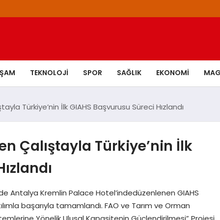
AŞAM
TEKNOLOJI
SPOR
SAĞLIK
EKONOMI
MAG
tayla Türkiye’nin İlk GIAHS Başvurusu Süreci Hızlandı
en Çalıştayla Türkiye’nin İlk
Hızlandı
inde Antalya Kremlin Palace Hotel’indedüzenlenen GIAHS
katılımla başarıyla tamamlandı. FAO ve Tarım ve Orman
istemlerine Yönelik Ulusal Kapasitenin Güçlendirilmesi” Projesi