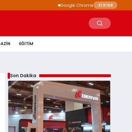
Google Chrome’a Yapay Zeka Entegrasyonu:
21:32:00
AZIN
EĞITIM
Son Dakika