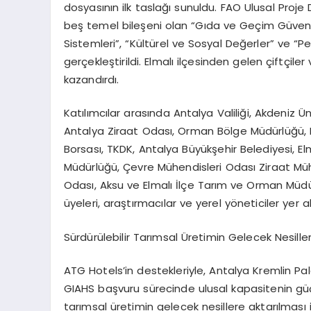
dosyasının ilk taslağı sunuldu. FAO Ulusal Proj
beş temel bileşeni olan “Gıda ve Geçim Güvenliği”
Sistemleri”, “Kültürel ve Sosyal Değerler” ve “Pe
gerçekleştirildi. Elmalı ilçesinden gelen çiftçile
kazandırdı.
Katılımcılar arasında
Antalya Valiliği, Akdeniz Ü
Antalya Ziraat Odası,
Orman Bölge Müdürlüğü, D
Borsası
, TKDK,
Antalya Büyükşehir Belediyesi, El
Müdürlüğü, Ç
evre Mühendisleri Odası
Z
iraat
M
ü
Oda
sı
,
Aksu ve Elmalı
İlçe Tarım
ve Orman
Müdü
üyeleri, araştırmacılar ve yerel yöneticiler yer al
Sürdürülebilir Tarımsal Üretimin Gelecek Nesille
ATG
Hotels’in
destekleriyle
,
Antalya
Kremlin
Pa
GIAHS başvuru sürecinde ulusal kapasitenin güçl
tarımsal üretimin gelecek nesillere aktarılması iç