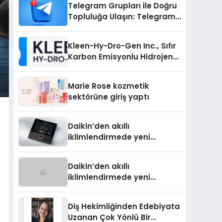
Telegram Grupları ile Doğru
Topluluğa Ulaşın: Telegram
Grup Arayanların İşini
Kolaylaştıran Çözüm
Kleen-Hy-Dro-Gen Inc., Sıfır
Karbon Emisyonlu Hidrojen
Isıtma Teknolojisinde ISO ve
TSSA Düzenleyici Onaylarını
Marie Rose kozmetik
Aldı
sektörüne giriş yaptı
Daikin’den akıllı
iklimlendirmede yeni
dönem: Madoka Plus
Türkiye’de
Daikin’den akıllı
iklimlendirmede yeni
dönem: Madoka Plus
Türkiye’de
Diş Hekimliğinden Edebiyata
Uzanan Çok Yönlü Bir