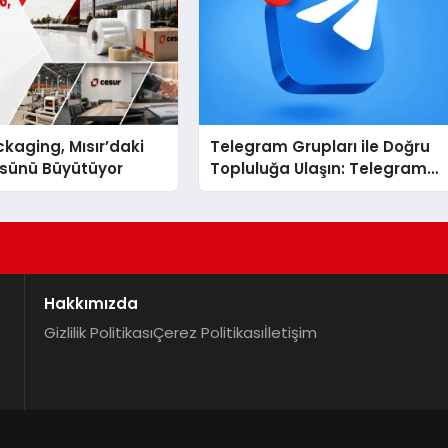
kaging, Mısır’daki
Telegram Grupları ile Doğru
ssünü Büyütüyor
Topluluğa Ulaşın: Telegram
Grup Arayanların İşini
Kolaylaştıran Çözüm
Hakkımızda
Gizlilik Politikası
Çerez Politikası
İletişim