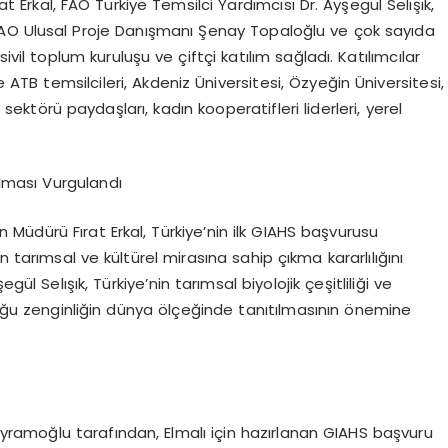
t Erkal, FAO Türkiye Temsilci Yardımcısı
Dr.
Ayşegül
Selışık
,
AO Ulusal Proje Danışmanı Şenay Topaloğlu ve çok sayıda
vil toplum kuruluşu ve çiftçi katılım sağladı. Katılımcılar
TB temsilcileri, Akdeniz Üniversitesi, Özyeğin Üniversitesi,
ektörü paydaşları, kadın kooperatifleri liderleri, yerel
ılması Vurgulandı
Müdürü Fırat Erkal, Türkiye’nin ilk GIAHS başvurusu
tarımsal ve kültürel mirasına sahip çıkma kararlılığını
yşegül
Selışık
, Türkiye’nin tarımsal biyolojik çeşitliliği ve
uğu zenginliğin dünya ölçeğinde tanıtılmasının önemine
ayramoğlu tarafından
,
Elmalı için hazırlanan GIAHS başvuru