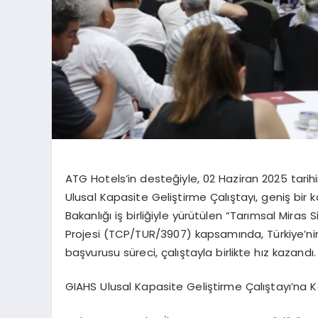
ATG
Hotels’in
desteğiyle,
0
2 Haziran 2025 tari
Ulusal Kapasite Geliştirme Çalıştayı, geniş bir 
Bakanlığı iş birliğiyle yürütülen “Tarımsal Miras
Projesi (TCP/TUR/3907) kapsamında, Türkiye’nin
başvurusu süreci
,
çalıştayla birlikte
hız kazandı.
GIAHS Ulusal Kapasite Geliştirme
Çalıştayı’na
K