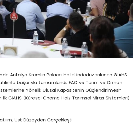
hinde Antalya Kremlin
Palace
Hotel’
in
de
düzenlenen GIAHS
katılımla başarıyla tamamlandı.
FAO ve Tarım ve Orman
 Sistemlerine Yönelik Ulusal Kapasitenin Güçlendirilmesi”
 ilk GIAHS (Küresel Öneme Haiz Tarımsal Miras Sistemleri)
atılım, Üst Düzeyden Gerçekleşti