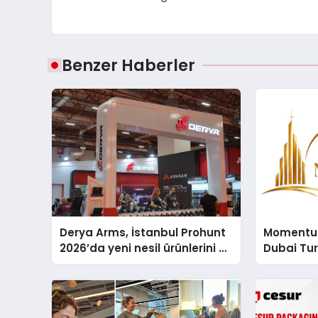
Benzer Haberler
Derya Arms, İstanbul Prohunt
Momentur
2026’da yeni nesil ürünlerini ve
Dubai Tu
global marka vizyonunu
Operasyo
sergiledi
Yaratıyor