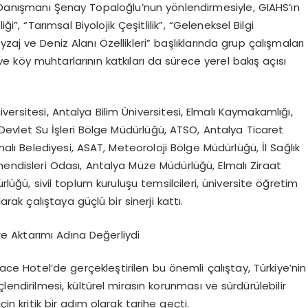
e Danışmanı Şenay Topaloğlu’nun yönlendirmesiyle,
GIAHS’ın
, “Tarımsal Biyolojik Çeşitlilik”, “Geleneksel Bilgi
yzaj ve Deniz Alanı Özellikleri” başlıklarında grup çalışmaları
r ve köy muhtarlarının katkıları da sürece yerel bakış açısı
niversitesi, Antalya Bilim Üniversitesi, Elmalı Kaymakamlığı,
evlet Su İşleri Bölge Müdürlüğü,
ATSO, A
ntalya
T
icaret
malı Belediyesi,
ASAT, Meteoroloji
Bölge Müdürlüğü
, İl Sağlık
hendisleri
O
dası
, Antalya Müze Müdürlüğü, Elmalı Ziraat
rlü
ğü
,
sivil toplum kuruluşu
temsilcileri, üniversite öğretim
arak çalıştaya güçlü bir sinerji kattı.
re Aktarımı Adına Değerliydi
lace
Hotel’de
gerçekleştirilen bu önemli çalıştay, Türkiye’nin
endirilmesi, kültürel mirasın korunması ve sürdürülebilir
in kritik bir adım olarak tarihe geçti.