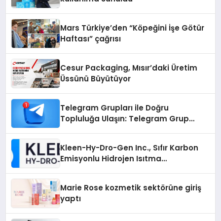
Mars Türkiye’den “Köpeğini İşe Götür
Haftası” çağrısı
Cesur Packaging, Mısır’daki Üretim
Üssünü Büyütüyor
Telegram Grupları ile Doğru
Topluluğa Ulaşın: Telegram Grup
Arayanların İşini Kolaylaştıran Çözüm
Kleen-Hy-Dro-Gen Inc., Sıfır Karbon
Emisyonlu Hidrojen Isıtma
Teknolojisinde ISO ve TSSA
Düzenleyici Onaylarını Aldı
Marie Rose kozmetik sektörüne giriş
yaptı