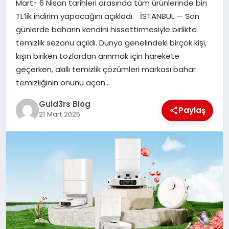
Mart- 6 Nisan tarihleri arasında tüm ürünlerinde bin
MAGAZIN
TL’lik indirim yapacağını açıkladı. İSTANBUL — Son
günlerde baharın kendini hissettirmesiyle birlikte
EĞITIM
temizlik sezonu açıldı. Dünya genelindeki birçok kişi,
kışın biriken tozlardan arınmak için harekete
geçerken, akıllı temizlik çözümleri markası bahar
temizliğinin önünü açan…
Guid3rs Blog
Paylaş
21 Mart 2025