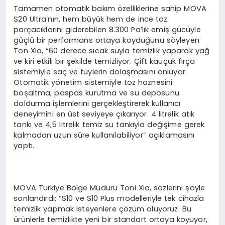
Tamamen otomatik bakım özelliklerine sahip MOVA
S20 Ultra’nın, hem büyük hem de ince toz
parçacıklarını giderebilen 8.300 Pa’lık emiş gücüyle
güçlü bir performans ortaya koyduğunu söyleyen
Ton Xia, “60 derece sıcak suyla temizlik yaparak yağ
ve kiri etkili bir şekilde temizliyor. Çift kauçuk fırça
sistemiyle saç ve tüylerin dolaşmasını önlüyor.
Otomatik yönetim sistemiyle toz haznesini
boşaltma, paspas kurutma ve su deposunu
doldurma işlemlerini gerçekleştirerek kullanıcı
deneyimini en üst seviyeye çıkarıyor. 4 litrelik atık
tankı ve 4,5 litrelik temiz su tankıyla değişime gerek
kalmadan uzun süre kullanılabiliyor” açıklamasını
yaptı.
MOVA Türkiye Bölge Müdürü Toni Xia, sözlerini şöyle
sonlandırdı: “S10 ve S10 Plus modelleriyle tek cihazla
temizlik yapmak isteyenlere çözüm oluyoruz. Bu
ürünlerle temizlikte yeni bir standart ortaya koyuyor,