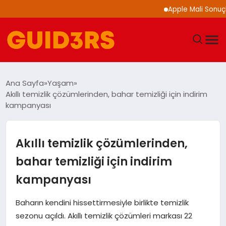
Apple Mali Sonuçlarını 
GÜNDEM
Ana Sayfa
Yaşam
Akıllı temizlik çözümlerinden, bahar temizliği için indirim
YAŞAM
kampanyası
TEKNOLOJI
Akıllı temizlik çözümlerinden,
SPOR
bahar temizliği için indirim
kampanyası
SAĞLIK
Baharın kendini hissettirmesiyle birlikte temizlik
EKONOMI
sezonu açıldı. Akıllı temizlik çözümleri markası 22