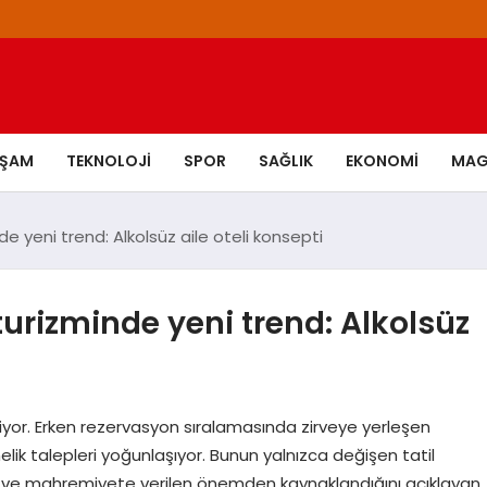
AŞAM
TEKNOLOJI
SPOR
SAĞLIK
EKONOMI
MAG
nde yeni trend: Alkolsüz aile oteli konsepti
 turizminde yeni trend: Alkolsüz
işiyor. Erken rezervasyon sıralamasında zirveye yerleşen
önelik talepleri yoğunlaşıyor. Bunun yalnızca değişen tatil
ine ve mahremiyete verilen önemden kaynaklandığını açıklayan