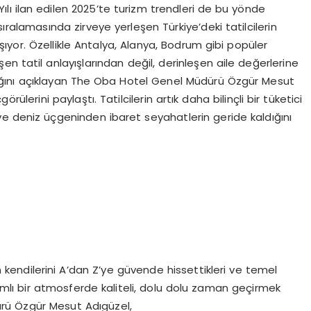
lı ilan edilen 2025’te turizm trendleri de bu yönde
ralamasında zirveye yerleşen Türkiye’deki tatilcilerin
aşıyor. Özellikle Antalya, Alanya, Bodrum gibi popüler
n tatil anlayışlarından değil, derinleşen aile değerlerine
ını açıklayan The Oba Hotel Genel Müdürü Özgür Mesut
lerini paylaştı. Tatilcilerin artık daha bilinçli bir tüketici
 ve deniz üçgeninden ibaret seyahatlerin geride kaldığını
 kendilerini A’dan Z’ye güvende hissettikleri ve temel
amlı bir atmosferde kaliteli, dolu dolu zaman geçirmek
ürü Özgür Mesut Adıgüzel,