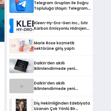
Telegram Grupları ile Doğru
Topluluğa Ulaşın: Telegram
Grup Arayanların İşini
Kolaylaştıran Çözüm
Kleen-Hy-Dro-Gen Inc., Sıfır
Karbon Emisyonlu Hidrojen
Isıtma Teknolojisinde ISO ve
TSSA Düzenleyici Onaylarını
Marie Rose kozmetik
Aldı
sektörüne giriş yaptı
Daikin’den akıllı
iklimlendirmede yeni
dönem: Madoka Plus
Türkiye’de
Daikin’den akıllı
iklimlendirmede yeni
dönem: Madoka Plus
Türkiye’de
Diş Hekimliğinden Edebiyata
Uzanan Çok Yönlü Bir