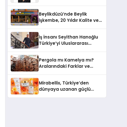
Yaşam: Yeşim Şahin Yaman
Beylikdüzü’nde Beylik
İşkembe, 20 Yıldır Kalite ve
Lezzetin Değişmeyen Adresi
İş İnsanı Seyithan Hanoğlu
Türkiye’yi Uluslararası
Arenada Tanıtmayı
Hedefliyor
Pergola mı Kamelya mı?
Aralarındaki Farklar ve
Doğru Seçim Rehberi
Mirabellix, Türkiye’den
dünyaya uzanan güçlü
büyümesini sürdürüyor