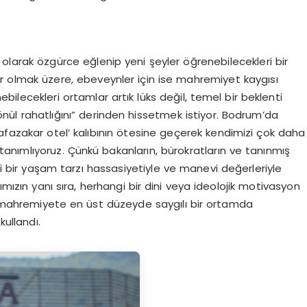
 olarak özgürce eğlenip yeni şeyler öğrenebilecekleri bir
ar olmak üzere, ebeveynler için ise mahremiyet kaygısı
bilecekleri ortamlar artık lüks değil, temel bir beklenti
“gönül rahatlığını” derinden hissetmek istiyor. Bodrum’da
afazakar otel’ kalıbının ötesine geçerek kendimizi çok daha
ak tanımlıyoruz. Çünkü bakanların, bürokratların ve tanınmış
rli bir yaşam tarzı hassasiyetiyle ve manevi değerleriyle
ımızın yanı sıra, herhangi bir dini veya ideolojik motivasyon
ve mahremiyete en üst düzeyde saygılı bir ortamda
kullandı.