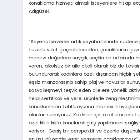
konaklama hizmeti almak isteyenlere hitap et
Adıgüzel,
“Seyehatseverler artık seyahatlerinde sadece pasif
huzurlu vakit geçirebilecekleri, çocuklarının güv
manevi değerlere saygılı, seçkin bir ortamda h
veren, alkolsüz bir aile oteli olarak biz de tes
bulundurarak kadınlara özel, dışarıdan hiçbir ş
eşsiz manzarasına sahip plaj ve havuzlar sunuyo
sosyalleşmeyi teşvik eden ailelere yönelik aktiv
helal sertifikalı ve yerel ürünlerle zenginleştiri
konuklarımızın tatil boyunca manevi ihtiyaçları
alanları sunuyoruz. Kadınlar için özel alanlara te
özel kilitli kılıfa konularak giriş yapılmasını s
veriyor. Geniş bir perspektif ve özenle düşünü
en üst düzeyde yanıt vermeye odaklanıyoruz” di