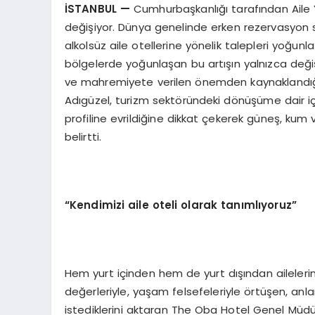
İSTANBUL
—
Cumhurbaşkanlığı tarafından Aile Yı
değişiyor. Dünya genelinde erken rezervasyon sı
alkolsüz aile otellerine yönelik talepleri yoğunl
bölgelerde yoğunlaşan bu artışın yalnızca değişe
ve mahremiyete verilen önemden kaynaklandığ
Adıgüzel, turizm sektöründeki dönüşüme dair içgörü
profiline evrildiğine dikkat çekerek güneş, kum
belirtti.
“Kendimizi aile oteli olarak tanımlıyoruz”
Hem yurt içinden hem de yurt dışından ailelerin
değerleriyle, yaşam felsefeleriyle örtüşen, anl
istediklerini aktaran The Oba Hotel Genel Müd