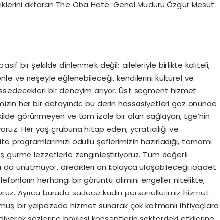
tiklerini aktaran The Oba Hotel Genel Müdürü Özgür Mesut
 bir şekilde dinlenmek değil; aileleriyle birlikte kaliteli,
enle ve neşeyle eğlenebileceği, kendilerini kültürel ve
issedecekleri bir deneyim arıyor. Üst segment hizmet
isimizin her bir detayında bu derin hassasiyetleri göz önünde
ekilde görünmeyen ve tam izole bir alan sağlayan, Ege’nin
ruz. Her yaş grubuna hitap eden, yaratıcılığı ve
ite programlarımızı ödüllü şeflerimizin hazırladığı, tamamı
lmiş gurme lezzetlerle zenginleştiriyoruz. Tüm değerli
nı da unutmuyor, diledikleri an kolayca ulaşabileceği ibadet
lefonların herhangi bir görüntü alımını engeller nitelikte,
ağlıyoruz. Ayrıca burada sadece kadın personellerimiz hizmet
lmüş bir yelpazede hizmet sunarak çok katmanlı ihtiyaçlara
yerek sözlerine böylesi konseptlerin sektördeki etkilerine