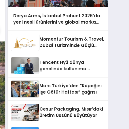
Derya Arms, İstanbul Prohunt 2026’da
yeni nesil ürünlerini ve global marka
vizyonunu sergiledi
Momentur Tourism & Travel,
Dubai Turizminde Güçlü
Operasyon Ağıyla Fark
Yaratıyor
Tencent Hy3 dünya
genelinde kullanıma
sunuldu
Mars Türkiye’den “Köpeğini
İşe Götür Haftası” çağrısı
Cesur Packaging, Mısır’daki
Üretim Üssünü Büyütüyor