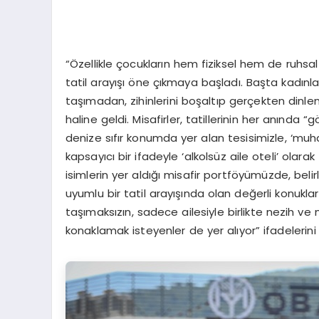
“Özellikle çocukların hem fiziksel hem de ruhsal
tatil arayışı öne çıkmaya başladı. Başta kadınl
taşımadan, zihinlerini boşaltıp gerçekten dinlene
haline geldi. Misafirler, tatillerinin her anında 
denize sıfır konumda yer alan tesisimizle, ‘muh
kapsayıcı bir ifadeyle ‘alkolsüz aile oteli’ olar
isimlerin yer aldığı misafir portföyümüzde, beli
uyumlu bir tatil arayışında olan değerli konuklar
taşımaksızın, sadece ailesiyle birlikte nezih 
konaklamak isteyenler de yer alıyor” ifadelerini 