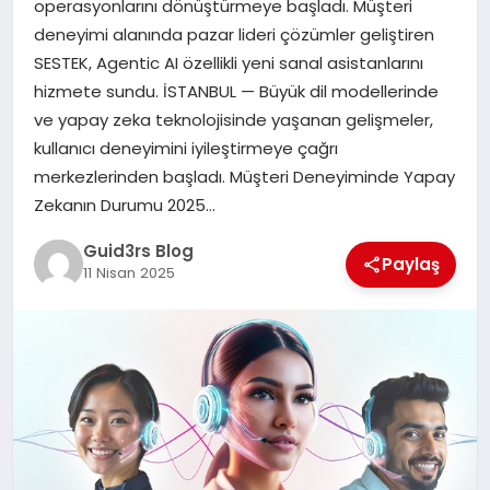
operasyonlarını dönüştürmeye başladı. Müşteri
MAGAZIN
deneyimi alanında pazar lideri çözümler geliştiren
SESTEK, Agentic AI özellikli yeni sanal asistanlarını
EĞITIM
hizmete sundu. İSTANBUL — Büyük dil modellerinde
ve yapay zeka teknolojisinde yaşanan gelişmeler,
kullanıcı deneyimini iyileştirmeye çağrı
merkezlerinden başladı. Müşteri Deneyiminde Yapay
Zekanın Durumu 2025…
Guid3rs Blog
Paylaş
11 Nisan 2025