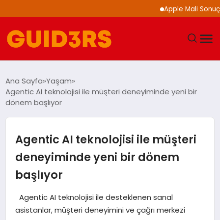
Apple Mali Sonuçlarını 
GÜNDEM
Ana Sayfa
Yaşam
Agentic AI teknolojisi ile müşteri deneyiminde yeni bir
YAŞAM
dönem başlıyor
TEKNOLOJI
Agentic AI teknolojisi ile müşteri
SPOR
deneyiminde yeni bir dönem
başlıyor
SAĞLIK
Agentic AI teknolojisi ile desteklenen sanal
EKONOMI
asistanlar, müşteri deneyimini ve çağrı merkezi