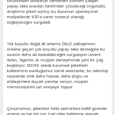
sorunundan dördünün tamamen otonom çalışan
yapay zeka aracıları tarafından çözüleceği öngörüldü.
Araştırma şirketi ayrıca, bu durumun operasyonel
maliyetlerde %30’a varan tasarruf olanağı
sağlayacağını vurguladı.
Tek boyutlu doğal dil anlama (NLU) yaklaşımının
ötesine geçen çok boyutlu yapay zeka desteğiyle bu
sürecin daha da kısalabileceğini vurgulayan Levent
Aslan, “Agentic AI, müşteri deneyiminde yeni bir çağ
başlatıyor. SESTEK olarak kurumsal şirketlerin
kullanımına sunduğumuz sanal assistanlar, bu teknoloji
sayesinde artık daha hassas, daha doğru ve
etkileşimlere duyarlı yanıtlar veriyor, müşteri
memnuniyetini üst seviyeye taşıyor.
Çözümümüz, şirketlere farklı asistanlara belirli görevler
atama ve her biri için özel roller belirleme olanağı