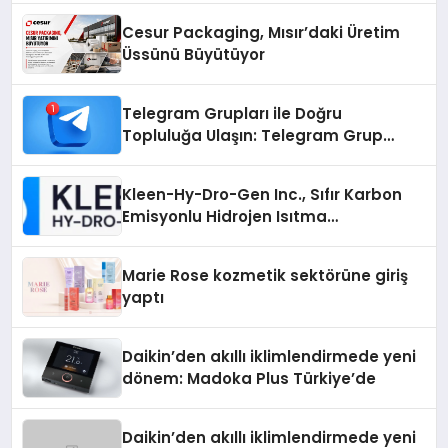
Cesur Packaging, Mısır’daki Üretim
Üssünü Büyütüyor
Telegram Grupları ile Doğru
Topluluğa Ulaşın: Telegram Grup
Arayanların İşini Kolaylaştıran Çözüm
Kleen-Hy-Dro-Gen Inc., Sıfır Karbon
Emisyonlu Hidrojen Isıtma
Teknolojisinde ISO ve TSSA
Düzenleyici Onaylarını Aldı
Marie Rose kozmetik sektörüne giriş
yaptı
Daikin’den akıllı iklimlendirmede yeni
dönem: Madoka Plus Türkiye’de
Daikin’den akıllı iklimlendirmede yeni