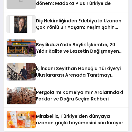
dönem: Madoka Plus Türkiye’de
Diş Hekimliğinden Edebiyata Uzanan
Çok Yönlü Bir Yaşam: Yeşim Şahin
Yaman
Beylikdüzü’nde Beylik İşkembe, 20
Yıldır Kalite ve Lezzetin Değişmeyen
Adresi
İş İnsanı Seyithan Hanoğlu Türkiye’yi
Uluslararası Arenada Tanıtmayı
Hedefliyor
Pergola mı Kamelya mı? Aralarındaki
Farklar ve Doğru Seçim Rehberi
Mirabellix, Türkiye’den dünyaya
uzanan güçlü büyümesini sürdürüyor