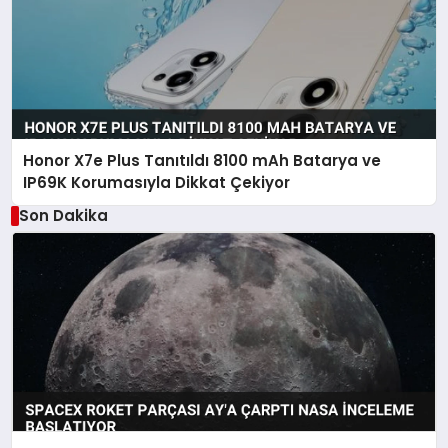
Honor X7e Plus Tanıtıldı 8100 mAh Batarya ve
IP69K Korumasıyla Dikkat Çekiyor
Son Dakika