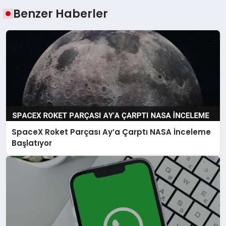
Benzer Haberler
SpaceX Roket Parçası Ay’a Çarptı NASA İnceleme
Başlatıyor