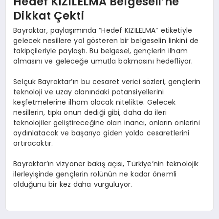
Hedef KIZILELMA Belgeseli’ne
Dikkat Çekti
Bayraktar, paylaşımında “Hedef KIZILELMA” etiketiyle
gelecek nesillere yol gösteren bir belgeselin linkini de
takipçileriyle paylaştı. Bu belgesel, gençlerin ilham
almasını ve geleceğe umutla bakmasını hedefliyor.
Selçuk Bayraktar’ın bu cesaret verici sözleri, gençlerin
teknoloji ve uzay alanındaki potansiyellerini
keşfetmelerine ilham olacak nitelikte. Gelecek
nesillerin, tıpkı onun dediği gibi, daha da ileri
teknolojiler geliştireceğine olan inancı, onların önlerini
aydınlatacak ve başarıya giden yolda cesaretlerini
artıracaktır.
Bayraktar’ın vizyoner bakış açısı, Türkiye’nin teknolojik
ilerleyişinde gençlerin rolünün ne kadar önemli
olduğunu bir kez daha vurguluyor.