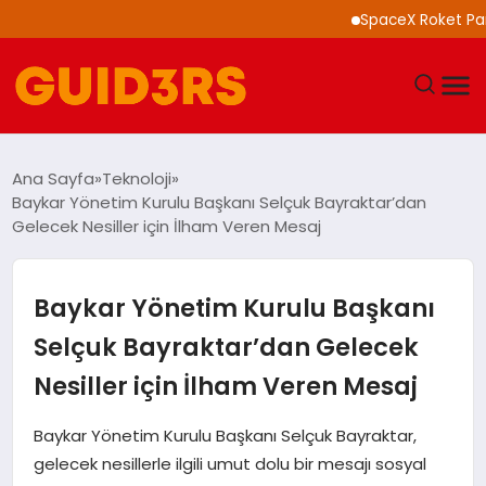
SpaceX Roket Parçası 
GÜNDEM
Ana Sayfa
Teknoloji
Baykar Yönetim Kurulu Başkanı Selçuk Bayraktar’dan
YAŞAM
Gelecek Nesiller için İlham Veren Mesaj
TEKNOLOJI
Baykar Yönetim Kurulu Başkanı
SPOR
Selçuk Bayraktar’dan Gelecek
Nesiller için İlham Veren Mesaj
SAĞLIK
Baykar Yönetim Kurulu Başkanı Selçuk Bayraktar,
EKONOMI
gelecek nesillerle ilgili umut dolu bir mesajı sosyal