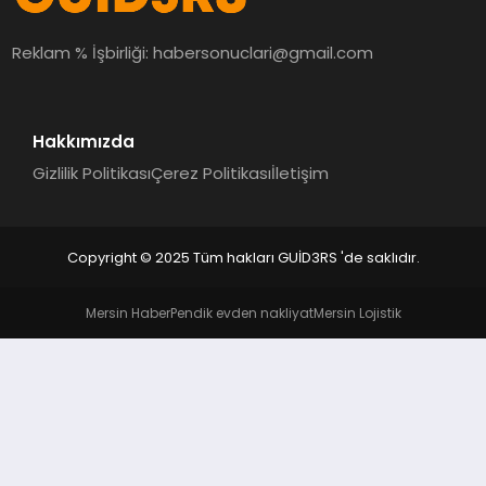
MAGAZIN
Reklam % İşbirliği:
habersonuclari@gmail.com
EĞITIM
Hakkımızda
Gizlilik Politikası
Çerez Politikası
İletişim
Copyright © 2025 Tüm hakları GUİD3RS 'de saklıdır.
Mersin Haber
Pendik evden nakliyat
Mersin Lojistik