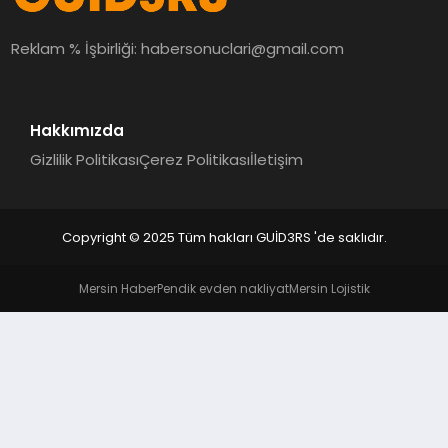
MAGAZIN
Reklam % İşbirliği:
habersonuclari@gmail.com
EĞITIM
Hakkımızda
Gizlilik Politikası
Çerez Politikası
İletişim
Copyright © 2025 Tüm hakları GUİD3RS 'de saklıdır.
Mersin Haber
Pendik evden nakliyat
Mersin Lojistik