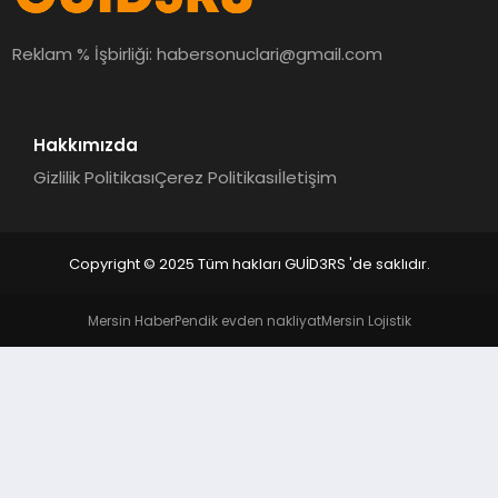
MAGAZIN
Reklam % İşbirliği:
habersonuclari@gmail.com
EĞITIM
Hakkımızda
Gizlilik Politikası
Çerez Politikası
İletişim
Copyright © 2025 Tüm hakları GUİD3RS 'de saklıdır.
Mersin Haber
Pendik evden nakliyat
Mersin Lojistik