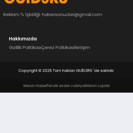
MAGAZIN
Reklam % İşbirliği:
habersonuclari@gmail.com
EĞITIM
Hakkımızda
Gizlilik Politikası
Çerez Politikası
İletişim
Copyright © 2025 Tüm hakları GUİD3RS 'de saklıdır.
Mersin Haber
Pendik evden nakliyat
Mersin Lojistik