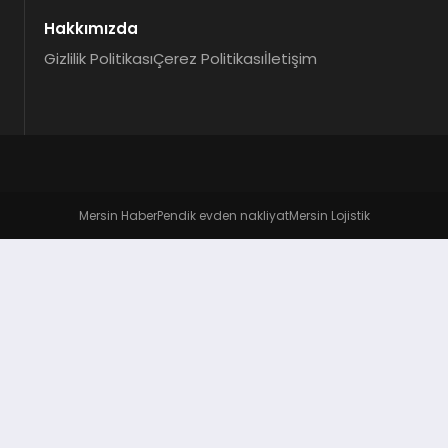
Hakkımızda
Gizlilik Politikası
Çerez Politikası
İletişim
Mersin Haber
Pendik evden nakliyat
Mersin Lojistik