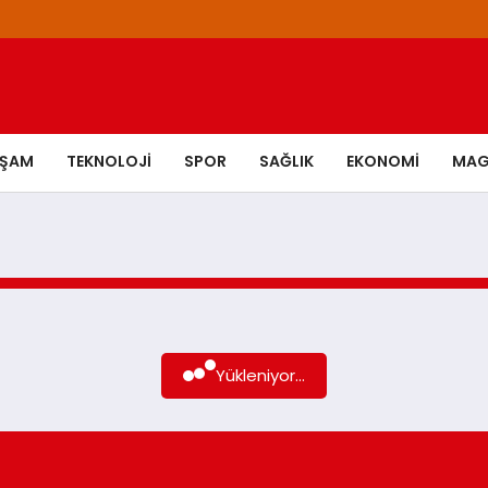
AŞAM
TEKNOLOJI
SPOR
SAĞLIK
EKONOMI
MAG
Yükleniyor...