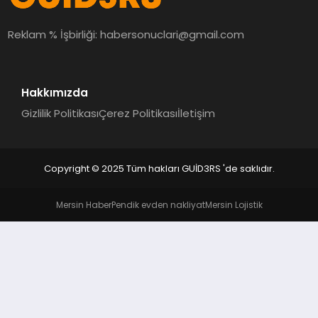
MAGAZIN
Reklam % İşbirliği:
habersonuclari@gmail.com
EĞITIM
Hakkımızda
Gizlilik Politikası
Çerez Politikası
İletişim
Copyright © 2025 Tüm hakları GUİD3RS 'de saklıdır.
Mersin Haber
Pendik evden nakliyat
Mersin Lojistik